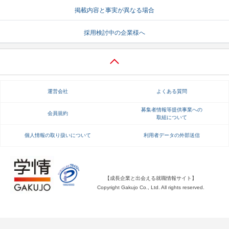
掲載内容と事実が異なる場合
就活支援
就活コラム
採用検討中の企業様へ
就活ノウハウが満載！
お役立ち記事・相談室など
適職診断
就活チャンネル
あなたに合う仕事を診断！
動画で対策講座をチェック
運営会社
よくある質問
就活ニュースペーパー
よくある質問
就活時事ニュースを更新
不明点があればこちら
募集者情報等提供事業への
会員規約
取組について
個人情報の取り扱いについて
利用者データの外部送信
【成長企業と出会える就職情報サイト】
Copyright Gakujo Co., Ltd. All rights reserved.