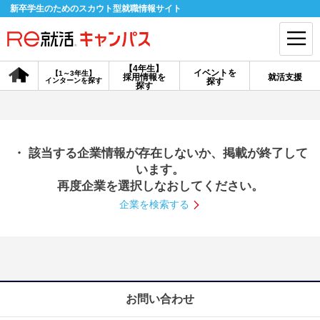
新卒学生のためのスカウト型就職情報サイト
【4年生】
イベントを
【1～3年生】
採用情報を
就活支援
インターンを探す
探す
会員登録
ログイン
探す
会員ID・パスワードを忘れた方はこちら
・ 該当する企業情報が存在しないか、掲載が終了して
探す
います。
再度企業を選択しなおしてください。
企業を検索する
【4年生】
【4年生】
【1～3年生】
採用情報を探す
説明会を探す
インターンを探す
イベントを探す
スカウト
お知らせ
お問い合わせ
就活ノウハウ・サポート