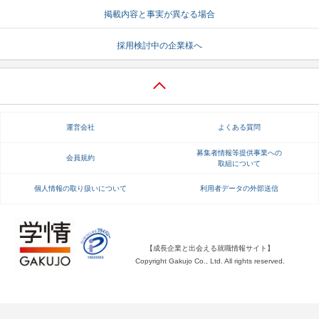
掲載内容と事実が異なる場合
就活支援
就活コラム
採用検討中の企業様へ
就活ノウハウが満載！
お役立ち記事・相談室など
適職診断
就活チャンネル
あなたに合う仕事を診断！
動画で対策講座をチェック
運営会社
よくある質問
就活ニュースペーパー
よくある質問
就活時事ニュースを更新
不明点があればこちら
募集者情報等提供事業への
会員規約
取組について
個人情報の取り扱いについて
利用者データの外部送信
【成長企業と出会える就職情報サイト】
Copyright Gakujo Co., Ltd. All rights reserved.