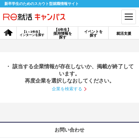
新卒学生のためのスカウト型就職情報サイト
【4年生】
イベントを
【1～3年生】
採用情報を
就活支援
インターンを探す
探す
会員登録
ログイン
探す
会員ID・パスワードを忘れた方はこちら
・ 該当する企業情報が存在しないか、掲載が終了して
探す
います。
再度企業を選択しなおしてください。
企業を検索する
【4年生】
【4年生】
【1～3年生】
採用情報を探す
説明会を探す
インターンを探す
イベントを探す
スカウト
お知らせ
お問い合わせ
就活ノウハウ・サポート