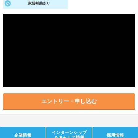
家賃補助あり
就活支援
就活コラム
就活ノウハウが満載！
お役立ち記事・相談室など
適職診断
就活チャンネル
あなたに合う仕事を診断！
動画で対策講座をチェック
就活ニュースペーパー
よくある質問
就活時事ニュースを更新
不明点があればこちら
エントリー・申し込む
インターンシップ
企業情報
採用情報
＆キャリア情報