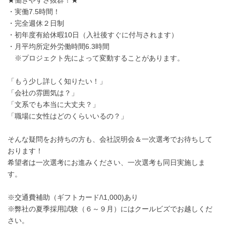
★働きやすさ抜群！★
・実働7.5時間！
・完全週休２日制
・初年度有給休暇10日（入社後すぐに付与されます）
・月平均所定外労働時間6.3時間
※プロジェクト先によって変動することがあります。
「もう少し詳しく知りたい！」
「会社の雰囲気は？」
「文系でも本当に大丈夫？」
「職場に女性はどのくらいいるの？」
そんな疑問をお持ちの方も、会社説明会＆一次選考でお待ちして
おります！
希望者は一次選考にお進みください、一次選考も同日実施しま
す。
※交通費補助（ギフトカード/\1,000)あり
※弊社の夏季採用試験（６～９月）にはクールビズでお越しくだ
さい。