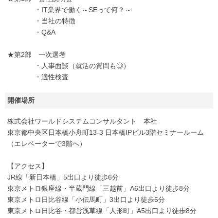
・IT業界で働く～SEって何？～
・当社の特徴
・Q&A
★第2部 一次選考
・人事面談（就活の質問も◎）
・適性検査
開催場所
株式会社ワールドシステムコンサルタント 本社
東京都中央区日本橋小舟町13-3 日本橋IPビル3階セミナールーム
（エレベーターで3階へ）
【アクセス】
JR線「新日本橋」5出口より徒歩6分
東京メトロ銀座線・半蔵門線「三越前」A6出口より徒歩8分
東京メトロ日比谷線「小伝馬町」3出口より徒歩6分
東京メトロ日比谷・都営浅草線「人形町」A5出口より徒歩8分