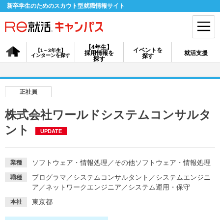
新卒学生のためのスカウト型就職情報サイト
【4年生】
イベントを
【1～3年生】
採用情報を
就活支援
インターンを探す
探す
会員登録
ログイン
探す
会員ID・パスワードを忘れた方はこちら
正社員
探す
株式会社ワールドシステムコンサルタ
ント
UPDATE
【4年生】
【4年生】
【1～3年生】
採用情報を探す
説明会を探す
インターンを探す
ソフトウェア・情報処理
／
その他ソフトウェア・情報処理
業種
プログラマ
／
システムコンサルタント
／
システムエンジニ
職種
イベントを探す
スカウト
お知らせ
ア
／
ネットワークエンジニア
／
システム運用・保守
東京都
本社
就活ノウハウ・サポート