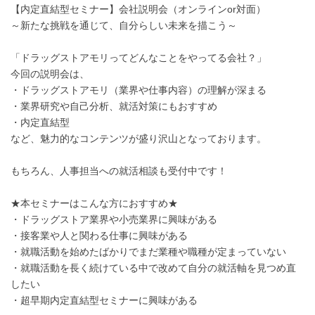
【内定直結型セミナー】会社説明会（オンラインor対面）
～新たな挑戦を通じて、自分らしい未来を描こう～
「ドラッグストアモリってどんなことをやってる会社？」
今回の説明会は、
・ドラッグストアモリ（業界や仕事内容）の理解が深まる
・業界研究や自己分析、就活対策にもおすすめ
・内定直結型
など、魅力的なコンテンツが盛り沢山となっております。
もちろん、人事担当への就活相談も受付中です！
★本セミナーはこんな方におすすめ★
・ドラッグストア業界や小売業界に興味がある
・接客業や人と関わる仕事に興味がある
・就職活動を始めたばかりでまだ業種や職種が定まっていない
・就職活動を長く続けている中で改めて自分の就活軸を見つめ直
したい
・超早期内定直結型セミナーに興味がある