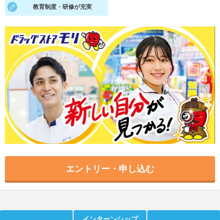
教育制度・研修が充実
就活支援
就活コラム
就活ノウハウが満載！
お役立ち記事・相談室など
適職診断
就活チャンネル
あなたに合う仕事を診断！
動画で対策講座をチェック
就活ニュースペーパー
よくある質問
就活時事ニュースを更新
不明点があればこちら
エントリー・申し込む
インターンシップ