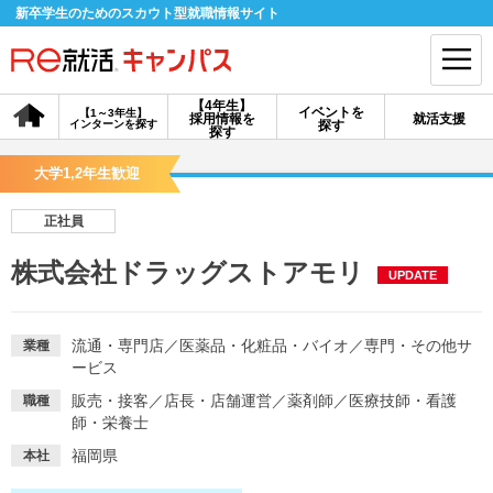
新卒学生のためのスカウト型就職情報サイト
【4年生】
イベントを
【1～3年生】
採用情報を
就活支援
インターンを探す
探す
会員登録
ログイン
探す
大学1,2年生歓迎
会員ID・パスワードを忘れた方はこちら
正社員
探す
株式会社ドラッグストアモリ
UPDATE
【4年生】
【4年生】
【1～3年生】
採用情報を探す
説明会を探す
インターンを探す
流通・専門店
／
医薬品・化粧品・バイオ
／
専門・その他サ
業種
ービス
販売・接客
／
店長・店舗運営
／
薬剤師
／
医療技師・看護
職種
イベントを探す
スカウト
お知らせ
師・栄養士
福岡県
本社
就活ノウハウ・サポート