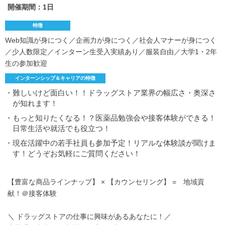
開催期間：1日
特徴
Web知識が身につく／企画力が身につく／社会人マナーが身につく
／少人数限定／インターン生受入実績あり／服装自由／大学1・2年
生の参加歓迎
インターンシップ＆キャリアの特徴
・難しいけど面白い！！ドラッグストア業界の幅広さ・奥深さ
が知れます！
・もっと知りたくなる！？医薬品勉強会や接客体験ができる！
日常生活や就活でも役立つ！
・現在活躍中の若手社員も参加予定！リアルな体験談が聞けま
す！どうぞお気軽にご質問ください！
【豊富な商品ラインナップ】 × 【カウンセリング】 = 地域貢
献！＠接客体験
＼ ドラッグストアの仕事に興味があるあなたに！／