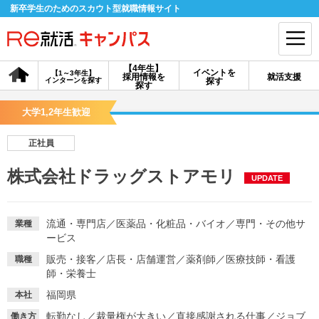
新卒学生のためのスカウト型就職情報サイト
【4年生】
イベントを
【1～3年生】
採用情報を
就活支援
インターンを探す
探す
会員登録
ログイン
探す
大学1,2年生歓迎
会員ID・パスワードを忘れた方はこちら
正社員
探す
株式会社ドラッグストアモリ
UPDATE
【4年生】
【4年生】
【1～3年生】
採用情報を探す
説明会を探す
インターンを探す
流通・専門店
／
医薬品・化粧品・バイオ
／
専門・その他サ
業種
ービス
販売・接客
／
店長・店舗運営
／
薬剤師
／
医療技師・看護
職種
イベントを探す
スカウト
お知らせ
師・栄養士
福岡県
本社
就活ノウハウ・サポート
転勤なし
／
裁量権が大きい
／
直接感謝される仕事
／
ジョブ
働き方