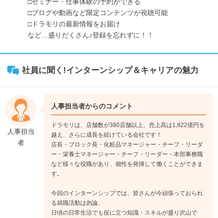
□セミナー・仕事体験の予約ができる
□ブログや動画など限定コンテンツが視聴可能
□ドラモリの最新情報をお届け
など…盛りだくさん♪登録を忘れずに！！
社員に聞く!インターンシップ＆キャリアの魅力
人事担当者からのコメント
ドラモリは、店舗数が380店舗以上、売上高は1,822億円を
人事担当
越え、さらに成長を続けている会社です！
者
店長・ブロック長・化粧品マネージャー・チーフ・リーダ
ー・栄養士マネージャー・チーフ・リーダー・本部事務職
など様々な役職があり、個性を発揮して働くことができま
す。
今回のインターンシップでは、皆さんが今頑張っておられ
る就職活動は勿論、
日頃の日常生活でも役に立つ知識・スキルが盛り沢山で