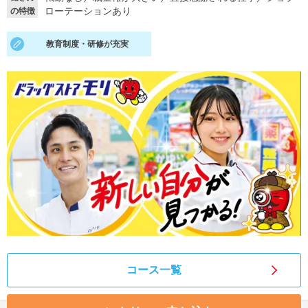
ローテーションあり
の特徴
就活支援
就活コラム
教育制度・研修が充実
就活ノウハウが満載！
お役立ち記事・相談室など
適職診断
就活チャンネル
あなたに合う仕事を診断！
動画で対策講座をチェック
就活ニュースペーパー
よくある質問
就活時事ニュースを更新
不明点があればこちら
コース一覧