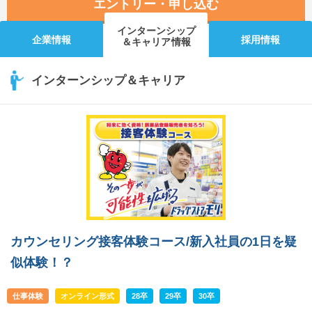
エントリー・申し込む
インターンシップ
企業情報
採用情報
＆キャリア情報
インターンシップ＆キャリア
カウンセリング接客体験コース/新入社員の1日を疑
似体験！？
仕事体験
オンライン形式
28卒
29卒
30卒