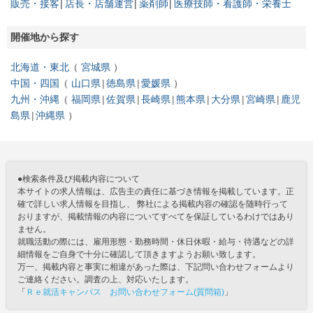
販売・接客
店長・店舗運営
薬剤師
医療技師・看護師・栄養士
開催地から探す
北海道・東北
宮城県
中国・四国
山口県
徳島県
愛媛県
九州・沖縄
福岡県
佐賀県
長崎県
熊本県
大分県
宮崎県
鹿児
島県
沖縄県
●検索条件及び掲載内容について
本サイトの求人情報は、広告主の責任に基づき情報を掲載しています。正
確で詳しい求人情報を目指し、 弊社による掲載内容の確認を随時行って
おりますが、掲載情報の内容についてすべてを保証しているわけではあり
ません。
就職活動の際には、雇用形態・勤務時間・休日休暇・給与・待遇などの詳
細情報をご自身で十分に確認して頂きますようお願い致します。
万一、掲載内容と事実に相違があった際は、下記問い合わせフォームより
ご連絡ください。調査の上、対応いたします。
「
Ｒｅ就活キャンパス お問い合わせフォーム(質問箱)
」