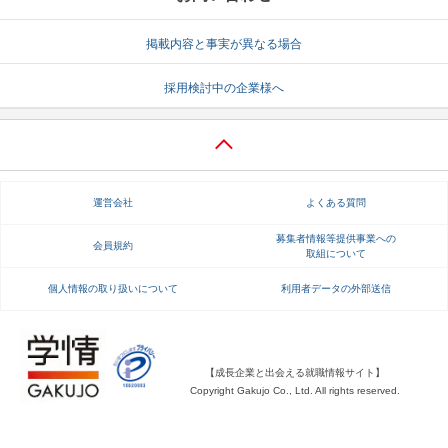
就活支援
就活コラム
掲載内容と事実が異なる場合
就活ノウハウが満載！
お役立ち記事・相談室など
採用検討中の企業様へ
適職診断
就活チャンネル
あなたに合う仕事を診断！
動画で対策講座をチェック
就活ニュースペーパー
よくある質問
運営会社
よくある質問
就活時事ニュースを更新
不明点があればこちら
募集者情報等提供事業への
会員規約
取組について
個人情報の取り扱いについて
利用者データの外部送信
【成長企業と出会える就職情報サイト】
Copyright Gakujo Co., Ltd. All rights reserved.