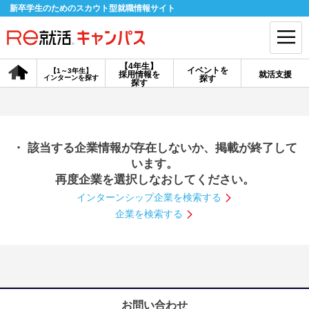
新卒学生のためのスカウト型就職情報サイト
【4年生】
イベントを
【1～3年生】
採用情報を
就活支援
インターンを探す
探す
会員登録
ログイン
探す
会員ID・パスワードを忘れた方はこちら
・ 該当する企業情報が存在しないか、掲載が終了して
探す
います。
再度企業を選択しなおしてください。
インターンシップ企業を検索する
【4年生】
【4年生】
【1～3年生】
採用情報を探す
説明会を探す
インターンを探す
企業を検索する
イベントを探す
スカウト
お知らせ
就活ノウハウ・サポート
お問い合わせ