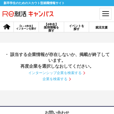
新卒学生のためのスカウト型就職情報サイト
【4年生】
イベントを
【1～3年生】
採用情報を
就活支援
インターンを探す
探す
会員登録
ログイン
探す
会員ID・パスワードを忘れた方はこちら
・ 該当する企業情報が存在しないか、掲載が終了して
探す
います。
再度企業を選択しなおしてください。
インターンシップ企業を検索する
【4年生】
【4年生】
【1～3年生】
採用情報を探す
説明会を探す
インターンを探す
企業を検索する
イベントを探す
スカウト
お知らせ
就活ノウハウ・サポート
お問い合わせ