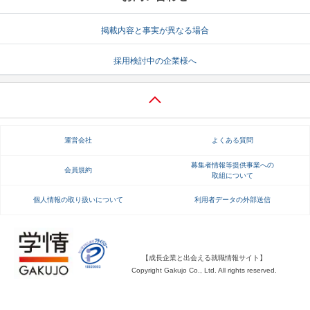
就活支援
就活コラム
掲載内容と事実が異なる場合
就活ノウハウが満載！
お役立ち記事・相談室など
採用検討中の企業様へ
適職診断
就活チャンネル
あなたに合う仕事を診断！
動画で対策講座をチェック
就活ニュースペーパー
よくある質問
運営会社
よくある質問
就活時事ニュースを更新
不明点があればこちら
募集者情報等提供事業への
会員規約
取組について
個人情報の取り扱いについて
利用者データの外部送信
【成長企業と出会える就職情報サイト】
Copyright Gakujo Co., Ltd. All rights reserved.