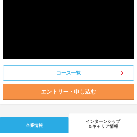
就活支援
就活コラム
就活ノウハウが満載！
お役立ち記事・相談室など
適職診断
就活チャンネル
あなたに合う仕事を診断！
動画で対策講座をチェック
就活ニュースペーパー
よくある質問
就活時事ニュースを更新
不明点があればこちら
コース一覧
エントリー・申し込む
インターンシップ
企業情報
＆キャリア情報