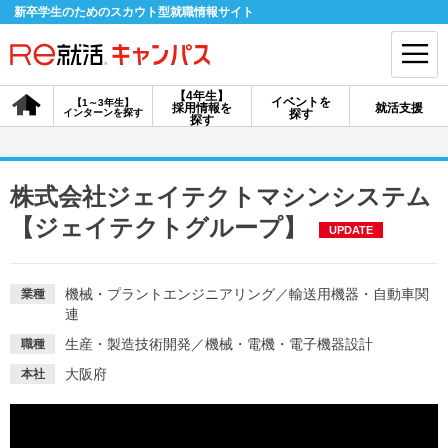
新卒学生のためのスカウト型就職情報サイト
【4年生】
イベントを
【1～3年生】
採用情報を
就活支援
インターンを探す
探す
会員登録
ログイン
探す
会員ID・パスワードを忘れた方はこちら
株式会社ジェイテクトマシンシステム
探す
【ジェイテクトグループ】
UPDATE
【4年生】
【4年生】
【1～3年生】
機械・プラントエンジニアリング
／
輸送用機器・自動車関
業種
採用情報を探す
説明会を探す
インターンを探す
連
生産・製造技術開発
／
機械・電機・電子機器設計
職種
イベントを探す
スカウト
お知らせ
大阪府
本社
就活ノウハウ・サポート