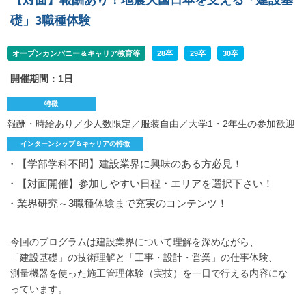
【対面】報酬あり！地震大国日本を支える「建設基
礎」3職種体験
オープンカンパニー＆キャリア教育等
28卒
29卒
30卒
開催期間：1日
特徴
報酬・時給あり／少人数限定／服装自由／大学1・2年生の参加歓迎
インターンシップ＆キャリアの特徴
・【学部学科不問】建設業界に興味のある方必見！
・【対面開催】参加しやすい日程・エリアを選択下さい！
・業界研究～3職種体験まで充実のコンテンツ！
今回のプログラムは建設業界について理解を深めながら、
「建設基礎」の技術理解と「工事・設計・営業」の仕事体験、
測量機器を使った施工管理体験（実技）を一日で行える内容にな
っています。