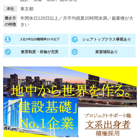
東京都
本社
就活支援
就活コラム
年間休日120日以上
／
月平均残業20時間未満
／
裁量権が大
働き方
就活ノウハウが満載！
お役立ち記事・相談室など
きい
の特徴
適職診断
就活チャンネル
シェアトップクラス事業あり
入社3年以内離職率15％以下
あなたに合う仕事を診断！
動画で対策講座をチェック
教育制度・研修が充実
家賃補助あり
就活ニュースペーパー
よくある質問
就活時事ニュースを更新
不明点があればこちら