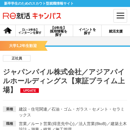
新卒学生のためのスカウト型就職情報サイト
【4年生】
イベントを
【1～3年生】
採用情報を
就活支援
インターンを探す
探す
会員登録
ログイン
探す
大学1,2年生歓迎
会員ID・パスワードを忘れた方はこちら
正社員
探す
ジャパンパイル株式会社／アジアパイ
ルホールディングス【東証プライム上
【4年生】
【4年生】
【1～3年生】
採用情報を探す
説明会を探す
インターンを探す
場】
UPDATE
イベントを探す
スカウト
お知らせ
建設・住宅関連
／
石油・ゴム・ガラス・セメント・セラミ
業種
ックス
営業
／
ルート営業(得意先中心)
／
法人営業(BtoB)
／
建築土木
職種
就活ノウハウ・サポート
設計・測量・積算
／
施工管理