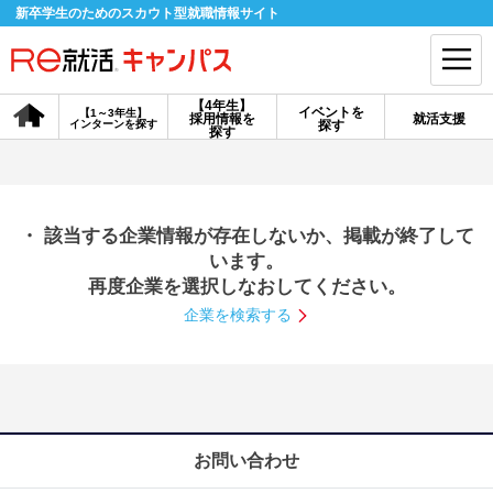
新卒学生のためのスカウト型就職情報サイト
【4年生】
イベントを
【1～3年生】
採用情報を
就活支援
インターンを探す
探す
会員登録
ログイン
探す
会員ID・パスワードを忘れた方はこちら
・ 該当する企業情報が存在しないか、掲載が終了して
探す
います。
再度企業を選択しなおしてください。
企業を検索する
【4年生】
【4年生】
【1～3年生】
採用情報を探す
説明会を探す
インターンを探す
イベントを探す
スカウト
お知らせ
お問い合わせ
就活ノウハウ・サポート