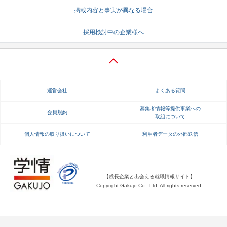
掲載内容と事実が異なる場合
就活支援
就活コラム
採用検討中の企業様へ
就活ノウハウが満載！
お役立ち記事・相談室など
適職診断
就活チャンネル
あなたに合う仕事を診断！
動画で対策講座をチェック
運営会社
よくある質問
就活ニュースペーパー
よくある質問
就活時事ニュースを更新
不明点があればこちら
募集者情報等提供事業への
会員規約
取組について
個人情報の取り扱いについて
利用者データの外部送信
【成長企業と出会える就職情報サイト】
Copyright Gakujo Co., Ltd. All rights reserved.