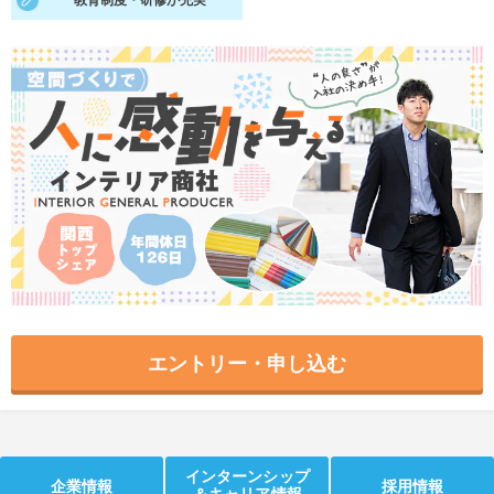
教育制度・研修が充実
就活支援
就活コラム
就活ノウハウが満載！
お役立ち記事・相談室など
適職診断
就活チャンネル
あなたに合う仕事を診断！
動画で対策講座をチェック
就活ニュースペーパー
よくある質問
就活時事ニュースを更新
不明点があればこちら
エントリー・申し込む
インターンシップ
企業情報
採用情報
＆キャリア情報