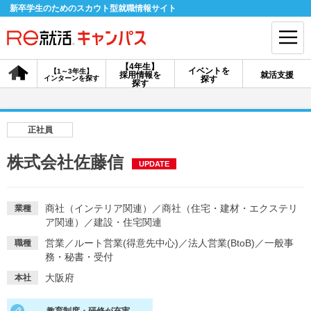
新卒学生のためのスカウト型就職情報サイト
【4年生】
イベントを
【1～3年生】
採用情報を
就活支援
インターンを探す
探す
会員登録
ログイン
探す
会員ID・パスワードを忘れた方はこちら
正社員
探す
株式会社佐藤信
UPDATE
【4年生】
【4年生】
【1～3年生】
採用情報を探す
説明会を探す
インターンを探す
商社（インテリア関連）
／
商社（住宅・建材・エクステリ
業種
ア関連）
／
建設・住宅関連
営業
／
ルート営業(得意先中心)
／
法人営業(BtoB)
／
一般事
職種
イベントを探す
務・秘書・受付
スカウト
お知らせ
大阪府
本社
就活ノウハウ・サポート