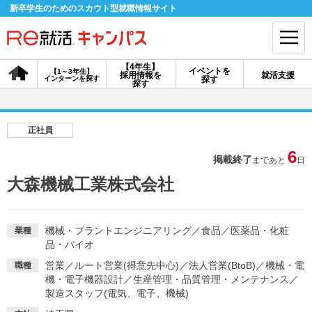
新卒学生のためのスカウト型就職情報サイト
【4年生】
イベントを
【1～3年生】
採用情報を
就活支援
インターンを探す
探す
会員登録
ログイン
探す
会員ID・パスワードを忘れた方はこちら
正社員
探す
6
掲載終了
まであと
日
大森機械工業株式会社
【4年生】
【4年生】
【1～3年生】
採用情報を探す
説明会を探す
インターンを探す
機械・プラントエンジニアリング
／
食品
／
医薬品・化粧
業種
品・バイオ
イベントを探す
スカウト
お知らせ
営業
／
ルート営業(得意先中心)
／
法人営業(BtoB)
／
機械・電
職種
機・電子機器設計
／
生産管理・品質管理・メンテナンス
／
製造スタッフ(電気、電子、機械)
就活ノウハウ・サポート