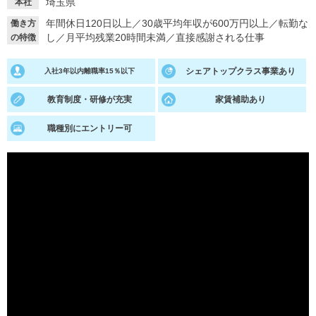
埼玉県
本社
年間休日120日以上
／
30歳平均年収が600万円以上
／
転勤な
働き方
就活支援
就活コラム
し
／
月平均残業20時間未満
／
直接感謝される仕事
の特徴
就活ノウハウが満載！
お役立ち記事・相談室など
シェアトップクラス事業あり
入社3年以内離職率15％以下
適職診断
就活チャンネル
あなたに合う仕事を診断！
動画で対策講座をチェック
教育制度・研修が充実
家賃補助あり
職種別にエントリー可
就活ニュースペーパー
よくある質問
就活時事ニュースを更新
不明点があればこちら