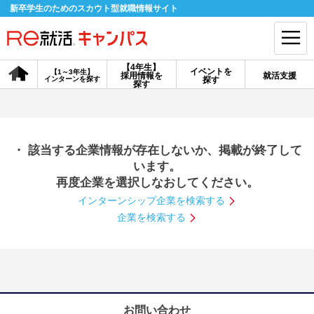
新卒学生のためのスカウト型就職情報サイト
【4年生】
イベントを
【1～3年生】
採用情報を
就活支援
インターンを探す
探す
会員登録
ログイン
探す
会員ID・パスワードを忘れた方はこちら
・ 該当する企業情報が存在しないか、掲載が終了して
探す
います。
再度企業を選択しなおしてください。
インターンシップ企業を検索する
【4年生】
【4年生】
【1～3年生】
採用情報を探す
説明会を探す
インターンを探す
企業を検索する
イベントを探す
スカウト
お知らせ
就活ノウハウ・サポート
お問い合わせ