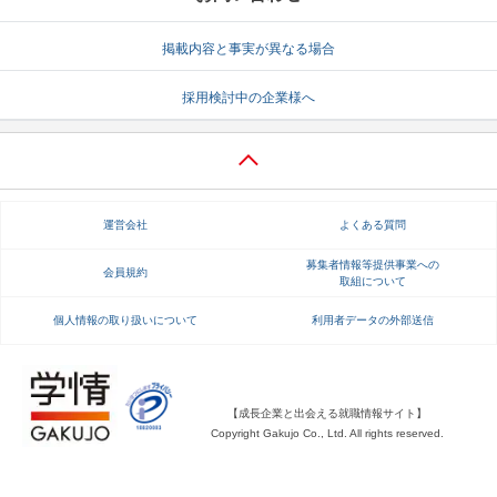
就活支援
就活コラム
掲載内容と事実が異なる場合
就活ノウハウが満載！
お役立ち記事・相談室など
採用検討中の企業様へ
適職診断
就活チャンネル
あなたに合う仕事を診断！
動画で対策講座をチェック
就活ニュースペーパー
よくある質問
運営会社
よくある質問
就活時事ニュースを更新
不明点があればこちら
募集者情報等提供事業への
会員規約
取組について
個人情報の取り扱いについて
利用者データの外部送信
【成長企業と出会える就職情報サイト】
Copyright Gakujo Co., Ltd. All rights reserved.