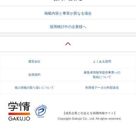
就活支援
就活コラム
掲載内容と事実が異なる場合
就活ノウハウが満載！
お役立ち記事・相談室など
採用検討中の企業様へ
適職診断
就活チャンネル
あなたに合う仕事を診断！
動画で対策講座をチェック
就活ニュースペーパー
よくある質問
運営会社
よくある質問
就活時事ニュースを更新
不明点があればこちら
募集者情報等提供事業への
会員規約
取組について
個人情報の取り扱いについて
利用者データの外部送信
【成長企業と出会える就職情報サイト】
Copyright Gakujo Co., Ltd. All rights reserved.