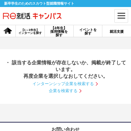
新卒学生のためのスカウト型就職情報サイト
【4年生】
イベントを
【1～3年生】
採用情報を
就活支援
インターンを探す
探す
会員登録
ログイン
探す
会員ID・パスワードを忘れた方はこちら
・ 該当する企業情報が存在しないか、掲載が終了して
探す
います。
再度企業を選択しなおしてください。
インターンシップ企業を検索する
【4年生】
【4年生】
【1～3年生】
採用情報を探す
説明会を探す
インターンを探す
企業を検索する
イベントを探す
スカウト
お知らせ
就活ノウハウ・サポート
お問い合わせ