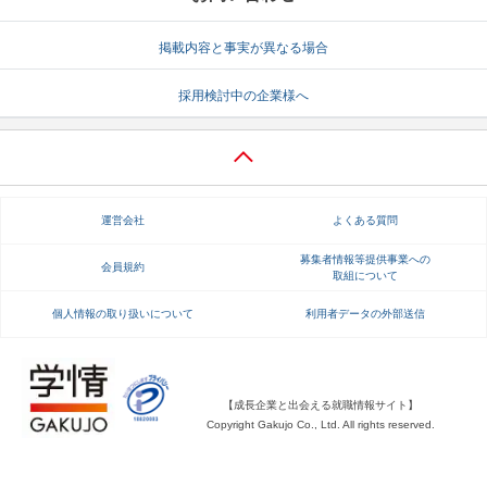
就活支援
就活コラム
掲載内容と事実が異なる場合
就活ノウハウが満載！
お役立ち記事・相談室など
採用検討中の企業様へ
適職診断
就活チャンネル
あなたに合う仕事を診断！
動画で対策講座をチェック
就活ニュースペーパー
よくある質問
運営会社
よくある質問
就活時事ニュースを更新
不明点があればこちら
募集者情報等提供事業への
会員規約
取組について
個人情報の取り扱いについて
利用者データの外部送信
【成長企業と出会える就職情報サイト】
Copyright Gakujo Co., Ltd. All rights reserved.