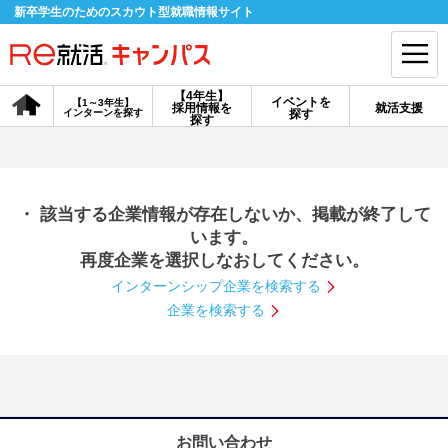
新卒学生のためのスカウト型就職情報サイト
【4年生】
イベントを
【1～3年生】
採用情報を
就活支援
インターンを探す
探す
会員登録
ログイン
探す
会員ID・パスワードを忘れた方はこちら
・ 該当する企業情報が存在しないか、掲載が終了して
探す
います。
再度企業を選択しなおしてください。
インターンシップ企業を検索する
【4年生】
【4年生】
【1～3年生】
採用情報を探す
説明会を探す
インターンを探す
企業を検索する
イベントを探す
スカウト
お知らせ
就活ノウハウ・サポート
お問い合わせ