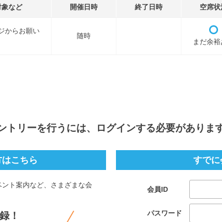
対象など
開催日時
終了日時
空席状
ジからお願い
随時
まだ余裕
ントリー
を行うには、ログインする必要がありま
方はこちら
すでに
ベント案内など、さまざまな会
会員ID
。
パスワード
録！