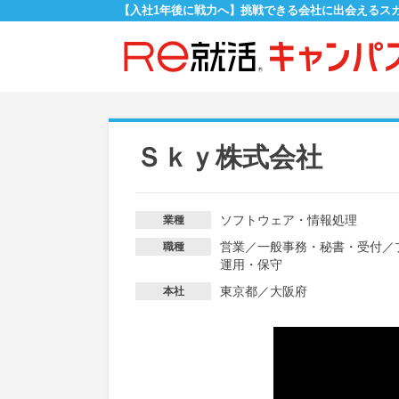
【入社1年後に戦力へ】挑戦できる会社に出会えるス
Ｓｋｙ株式会社
ソフトウェア・情報処理
業種
営業
／
一般事務・秘書・受付
／
職種
運用・保守
東京都／大阪府
本社