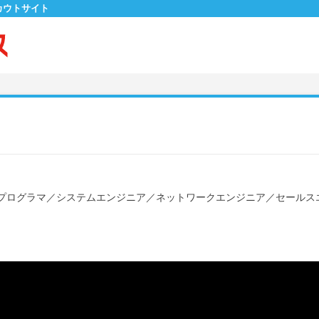
カウトサイト
プログラマ
／
システムエンジニア
／
ネットワークエンジニア
／
セールス