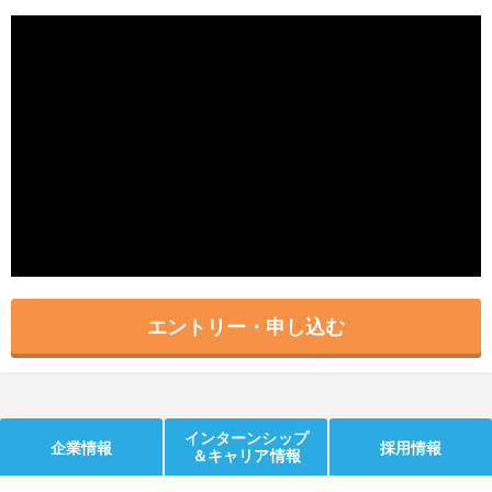
就活支援
就活コラム
就活ノウハウが満載！
お役立ち記事・相談室など
適職診断
就活チャンネル
あなたに合う仕事を診断！
動画で対策講座をチェック
就活ニュースペーパー
よくある質問
就活時事ニュースを更新
不明点があればこちら
エントリー・申し込む
インターンシップ
企業情報
採用情報
＆キャリア情報