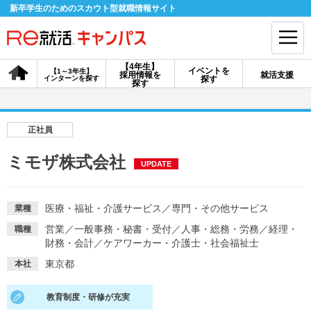
新卒学生のためのスカウト型就職情報サイト
【4年生】
イベントを
【1～3年生】
採用情報を
就活支援
インターンを探す
探す
会員登録
ログイン
探す
会員ID・パスワードを忘れた方はこちら
正社員
探す
ミモザ株式会社
UPDATE
【4年生】
【4年生】
【1～3年生】
採用情報を探す
説明会を探す
インターンを探す
医療・福祉・介護サービス
／
専門・その他サービス
業種
営業
／
一般事務・秘書・受付
／
人事・総務・労務
／
経理・
職種
財務・会計
／
ケアワーカー・介護士・社会福祉士
イベントを探す
スカウト
お知らせ
東京都
本社
教育制度・研修が充実
就活ノウハウ・サポート