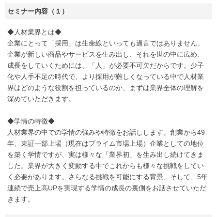
セミナー内容（１）
◆人材業界とは◆
企業にとって「採用」は生命線といっても過言ではありません。
企業が新しい商品やサービスを生み出し、それを世の中に広め、
成長をしていくためには、「人」が必要不可欠だからです。少子
化や人手不足の時代で、より採用が難しくなっている中で人材業
界はどのような役割を担っているのか、まずは業界全体の理解を
深めていただきます。
◆学情の特徴◆
人材業界の中での学情の強みや特徴をお話しします。創業から49
年、東証一部上場（現在はプライム市場上場）企業としての地位
を築く学情ですが、実は様々な「業界初」を生み出し続けてきま
した。業界が大きく変動する中でこれからも様々な挑戦をしてい
く必要があります。さらなる挑戦を可能にする背景、そして、5年
連続で売上高UPを実現する学情の成長の裏側をお話させていただ
きます。