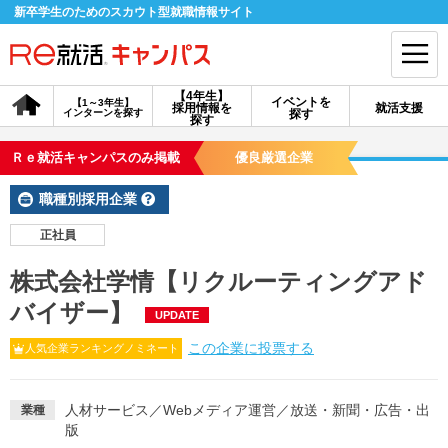
新卒学生のためのスカウト型就職情報サイト
【4年生】
イベントを
【1～3年生】
採用情報を
就活支援
インターンを探す
探す
会員登録
ログイン
探す
Ｒｅ就活キャンパスのみ掲載
優良厳選企業
会員ID・パスワードを忘れた方はこちら
職種別採用企業
探す
正社員
株式会社学情【リクルーティングアド
【4年生】
【4年生】
【1～3年生】
採用情報を探す
説明会を探す
インターンを探す
バイザー】
UPDATE
この企業に投票する
人気企業ランキングノミネート
イベントを探す
スカウト
お知らせ
人材サービス
／
Webメディア運営
／
放送・新聞・広告・出
業種
版
就活ノウハウ・サポート