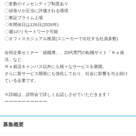
〇多数のインセンティブ制度あり
〇頑張りが正当に評価される環境
〇東証プライム上場
〇年間休日は126日(2026年)
〇週1のリモートワーク可能
〇オフィスカジュアル推奨(スニーカーで出社する社員多数)
合同企業セミナー「就職博」、20代専門の転職サイト「Ｒｅ就
活」など、
Ｒｅ就活キャンパス以外にも様々なサービスを展開。
さらに新サービス開発にも強化しており、社会に影響を与え続け
ている企業です。
※詳細は、説明会で詳しくお話しさせていただきます！
ーーーーーーーーーー
募集概要