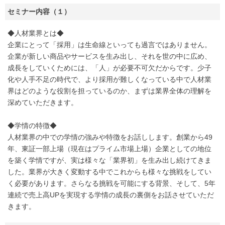
セミナー内容（１）
◆人材業界とは◆
企業にとって「採用」は生命線といっても過言ではありません。
企業が新しい商品やサービスを生み出し、それを世の中に広め、
成長をしていくためには、「人」が必要不可欠だからです。少子
化や人手不足の時代で、より採用が難しくなっている中で人材業
界はどのような役割を担っているのか、まずは業界全体の理解を
深めていただきます。
◆学情の特徴◆
人材業界の中での学情の強みや特徴をお話しします。創業から49
年、東証一部上場（現在はプライム市場上場）企業としての地位
を築く学情ですが、実は様々な「業界初」を生み出し続けてきま
した。業界が大きく変動する中でこれからも様々な挑戦をしてい
く必要があります。さらなる挑戦を可能にする背景、そして、5年
連続で売上高UPを実現する学情の成長の裏側をお話させていただ
きます。