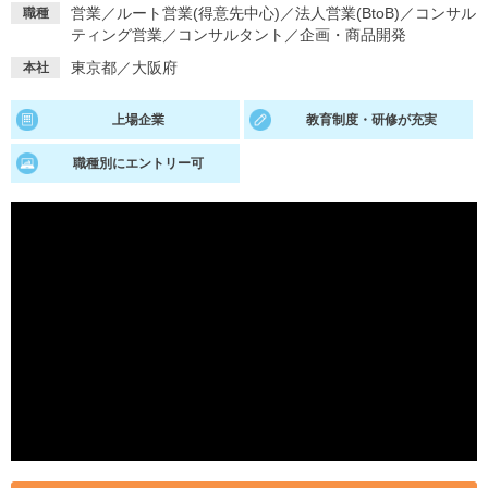
営業
／
ルート営業(得意先中心)
／
法人営業(BtoB)
／
コンサル
職種
ティング営業
／
コンサルタント
／
企画・商品開発
就活支援
就活コラム
東京都／大阪府
本社
就活ノウハウが満載！
お役立ち記事・相談室など
適職診断
就活チャンネル
上場企業
教育制度・研修が充実
あなたに合う仕事を診断！
動画で対策講座をチェック
職種別にエントリー可
就活ニュースペーパー
よくある質問
就活時事ニュースを更新
不明点があればこちら