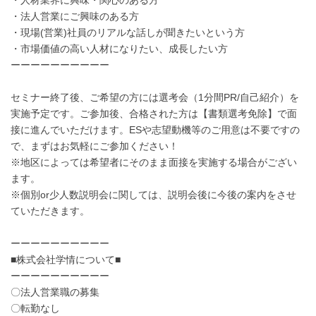
・法人営業にご興味のある方
・現場(営業)社員のリアルな話しが聞きたいという方
・市場価値の高い人材になりたい、成長したい方
ーーーーーーーーーー
セミナー終了後、ご希望の方には選考会（1分間PR/自己紹介）を
実施予定です。ご参加後、合格された方は【書類選考免除】で面
接に進んでいただけます。ESや志望動機等のご用意は不要ですの
で、まずはお気軽にご参加ください！
※地区によっては希望者にそのまま面接を実施する場合がござい
ます。
※個別or少人数説明会に関しては、説明会後に今後の案内をさせ
ていただきます。
ーーーーーーーーーー
■株式会社学情について■
ーーーーーーーーーー
〇法人営業職の募集
〇転勤なし