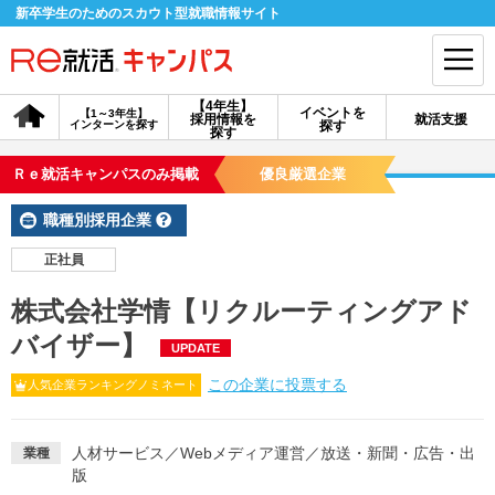
新卒学生のためのスカウト型就職情報サイト
【4年生】
イベントを
【1～3年生】
採用情報を
就活支援
インターンを探す
探す
会員登録
ログイン
探す
Ｒｅ就活キャンパスのみ掲載
優良厳選企業
会員ID・パスワードを忘れた方はこちら
職種別採用企業
探す
正社員
株式会社学情【リクルーティングアド
【4年生】
【4年生】
【1～3年生】
採用情報を探す
説明会を探す
インターンを探す
バイザー】
UPDATE
この企業に投票する
人気企業ランキングノミネート
イベントを探す
スカウト
お知らせ
人材サービス
／
Webメディア運営
／
放送・新聞・広告・出
業種
版
就活ノウハウ・サポート