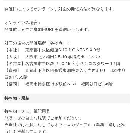
開催日によってオンライン、対面の開催方法が異なります。
オンラインの場合：
開催前日までに参加用URLを送信いたします。
対面の場合の開催場所（各拠点）：
【本社】 東京都中央区銀座6-10-1 GINZA SIX 9階
【大阪】 大阪市北区梅田2-5-10 学情梅田コンパス
【名古屋】名古屋市中区錦 2-20-15 広小路クロスタワー 12 階
【京都】 京都市下京区四条通東洞院東入立売西町60 日本生命
四条ビル5階
【福岡】 福岡市博多区博多駅前2-1-1 福岡朝日ビル8階
持ち物・服装
持ち物：メモ、筆記用具
服装：ぜひ自由な服装でご参加ください。
※当社では社員に対してもオフィスカジュアル（業務に適した私
服）を推奨しています。