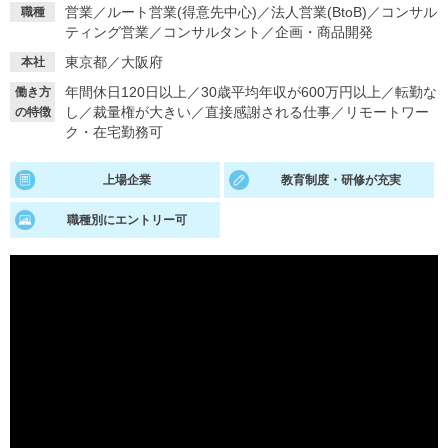
営業
／
ルート営業(得意先中心)
／
法人営業(BtoB)
／
コンサル
職種
ティング営業
／
コンサルタント
／
企画・商品開発
就活支援
就活コラム
東京都／大阪府
本社
就活ノウハウが満載！
お役立ち記事・相談室など
年間休日120日以上
／
30歳平均年収が600万円以上
／
転勤な
働き方
適職診断
就活チャンネル
し
／
裁量権が大きい
／
直接感謝される仕事
／
リモートワー
の特徴
ク・在宅勤務可
あなたに合う仕事を診断！
動画で対策講座をチェック
上場企業
教育制度・研修が充実
就活ニュースペーパー
よくある質問
就活時事ニュースを更新
不明点があればこちら
職種別にエントリー可