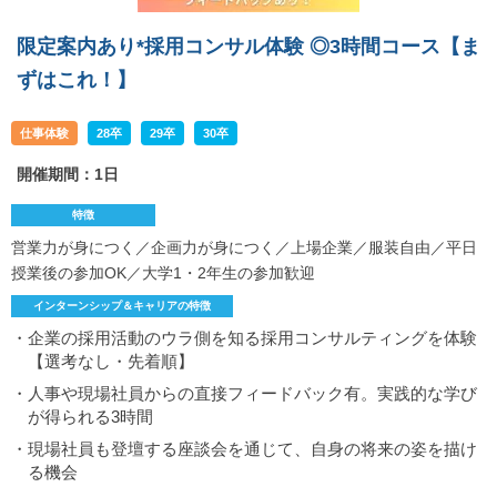
限定案内あり*採用コンサル体験 ◎3時間コース【ま
ずはこれ！】
仕事体験
28卒
29卒
30卒
開催期間：1日
特徴
営業力が身につく／企画力が身につく／上場企業／服装自由／平日
授業後の参加OK／大学1・2年生の参加歓迎
インターンシップ＆キャリアの特徴
・企業の採用活動のウラ側を知る採用コンサルティングを体験
【選考なし・先着順】
・人事や現場社員からの直接フィードバック有。実践的な学び
が得られる3時間
・現場社員も登壇する座談会を通じて、自身の将来の姿を描け
る機会