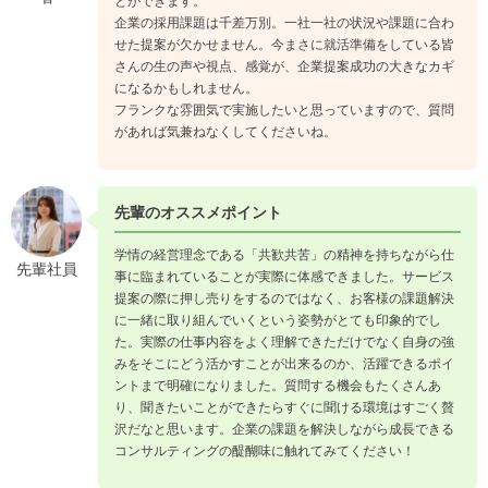
とができます。
企業の採用課題は千差万別。一社一社の状況や課題に合わ
せた提案が欠かせません。今まさに就活準備をしている皆
さんの生の声や視点、感覚が、企業提案成功の大きなカギ
になるかもしれません。
フランクな雰囲気で実施したいと思っていますので、質問
があれば気兼ねなくしてくださいね。
先輩のオススメポイント
学情の経営理念である「共歓共苦」の精神を持ちながら仕
先輩社員
事に臨まれていることが実際に体感できました。サービス
提案の際に押し売りをするのではなく、お客様の課題解決
に一緒に取り組んでいくという姿勢がとても印象的でし
た。実際の仕事内容をよく理解できただけでなく自身の強
みをそこにどう活かすことが出来るのか、活躍できるポイ
ントまで明確になりました。質問する機会もたくさんあ
り、聞きたいことができたらすぐに聞ける環境はすごく贅
沢だなと思います。企業の課題を解決しながら成長できる
コンサルティングの醍醐味に触れてみてください！