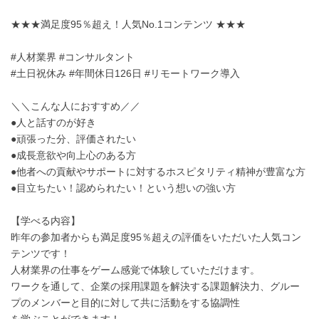
★★★満足度95％超え！人気No.1コンテンツ ★★★
#人材業界 #コンサルタント
#土日祝休み #年間休日126日 #リモートワーク導入
＼＼こんな人におすすめ／／
●人と話すのが好き
●頑張った分、評価されたい
●成長意欲や向上心のある方
●他者への貢献やサポートに対するホスピタリティ精神が豊富な方
●目立ちたい！認められたい！という想いの強い方
【学べる内容】
昨年の参加者からも満足度95％超えの評価をいただいた人気コン
テンツです！
人材業界の仕事をゲーム感覚で体験していただけます。
ワークを通して、企業の採用課題を解決する課題解決力、グルー
プのメンバーと目的に対して共に活動をする協調性
を学ぶことができます！