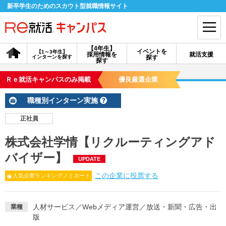
新卒学生のためのスカウト型就職情報サイト
【4年生】
イベントを
【1～3年生】
採用情報を
就活支援
インターンを探す
探す
会員登録
ログイン
探す
Ｒｅ就活キャンパスのみ掲載
優良厳選企業
会員ID・パスワードを忘れた方はこちら
職種別インターン実施
探す
正社員
株式会社学情【リクルーティングアド
【4年生】
【4年生】
【1～3年生】
採用情報を探す
説明会を探す
インターンを探す
バイザー】
UPDATE
この企業に投票する
人気企業ランキングノミネート
イベントを探す
スカウト
お知らせ
人材サービス
／
Webメディア運営
／
放送・新聞・広告・出
業種
版
就活ノウハウ・サポート