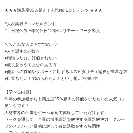
★★★満足度95％超え！人気No.1コンテンツ ★★★
#人材業界 #コンサルタント
#土日祝休み #年間休日126日 #リモートワーク導入
＼＼こんな人におすすめ／／
●人と話すのが好き
●頑張った分、評価されたい
●成長意欲や向上心のある方
●他者への貢献やサポートに対するホスピタリティ精神が豊富な方
●目立ちたい！認められたい！という想いの強い方
【学べる内容】
昨年の参加者からも満足度95％超えの評価をいただいた人気コン
テンツです！
人材業界の仕事をゲーム感覚で体験していただけます。
ワークを通して、企業の採用課題を解決する課題解決力、グルー
プのメンバーと目的に対して共に活動をする協調性
を学ぶことができます！