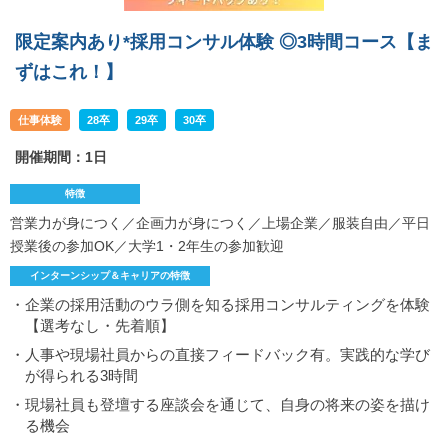
限定案内あり*採用コンサル体験 ◎3時間コース【ま
ずはこれ！】
仕事体験
28卒
29卒
30卒
開催期間：1日
特徴
営業力が身につく／企画力が身につく／上場企業／服装自由／平日
授業後の参加OK／大学1・2年生の参加歓迎
インターンシップ＆キャリアの特徴
・企業の採用活動のウラ側を知る採用コンサルティングを体験
【選考なし・先着順】
・人事や現場社員からの直接フィードバック有。実践的な学び
が得られる3時間
・現場社員も登壇する座談会を通じて、自身の将来の姿を描け
る機会