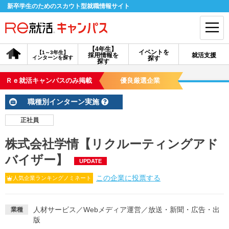
新卒学生のためのスカウト型就職情報サイト
【4年生】
イベントを
【1～3年生】
採用情報を
就活支援
インターンを探す
探す
会員登録
ログイン
探す
Ｒｅ就活キャンパスのみ掲載
優良厳選企業
会員ID・パスワードを忘れた方はこちら
職種別インターン実施
探す
正社員
株式会社学情【リクルーティングアド
【4年生】
【4年生】
【1～3年生】
採用情報を探す
説明会を探す
インターンを探す
バイザー】
UPDATE
この企業に投票する
人気企業ランキングノミネート
イベントを探す
スカウト
お知らせ
人材サービス
／
Webメディア運営
／
放送・新聞・広告・出
業種
版
就活ノウハウ・サポート