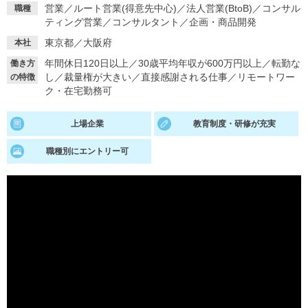
営業
／
ルート営業(得意先中心)
／
法人営業(BtoB)
／
コンサル
職種
ティング営業
／
コンサルタント
／
企画・商品開発
就活支援
就活コラム
東京都／大阪府
本社
就活ノウハウが満載！
お役立ち記事・相談室など
年間休日120日以上
／
30歳平均年収が600万円以上
／
転勤な
働き方
適職診断
就活チャンネル
し
／
裁量権が大きい
／
直接感謝される仕事
／
リモートワー
の特徴
ク・在宅勤務可
あなたに合う仕事を診断！
動画で対策講座をチェック
上場企業
教育制度・研修が充実
就活ニュースペーパー
よくある質問
就活時事ニュースを更新
不明点があればこちら
職種別にエントリー可