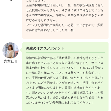
とができます。
企業の採用課題は千差万別。一社一社の状況や課題に合わ
せた提案が欠かせません。今まさに就活準備をしている皆
さんの生の声や視点、感覚が、企業提案成功の大きなカギ
になるかもしれません。
フランクな雰囲気で実施したいと思っていますので、質問
があれば気兼ねなくしてくださいね。
先輩のオススメポイント
学情の経営理念である「共歓共苦」の精神を持ちながら仕
先輩社員
事に臨まれていることが実際に体感できました。サービス
提案の際に押し売りをするのではなく、お客様の課題解決
に一緒に取り組んでいくという姿勢がとても印象的でし
た。実際の仕事内容をよく理解できただけでなく自身の強
みをそこにどう活かすことが出来るのか、活躍できるポイ
ントまで明確になりました。質問する機会もたくさんあ
り、聞きたいことができたらすぐに聞ける環境はすごく贅
沢だなと思います。企業の課題を解決しながら成長できる
コンサルティングの醍醐味に触れてみてください！