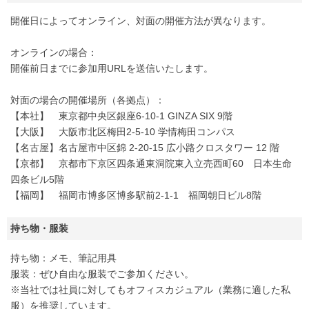
開催日によってオンライン、対面の開催方法が異なります。
オンラインの場合：
開催前日までに参加用URLを送信いたします。
対面の場合の開催場所（各拠点）：
【本社】 東京都中央区銀座6-10-1 GINZA SIX 9階
【大阪】 大阪市北区梅田2-5-10 学情梅田コンパス
【名古屋】名古屋市中区錦 2-20-15 広小路クロスタワー 12 階
【京都】 京都市下京区四条通東洞院東入立売西町60 日本生命
四条ビル5階
【福岡】 福岡市博多区博多駅前2-1-1 福岡朝日ビル8階
持ち物・服装
持ち物：メモ、筆記用具
服装：ぜひ自由な服装でご参加ください。
※当社では社員に対してもオフィスカジュアル（業務に適した私
服）を推奨しています。