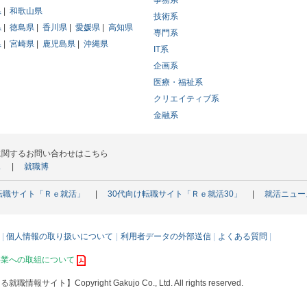
事務系
県
和歌山県
技術系
県
徳島県
香川県
愛媛県
高知県
専門系
県
宮崎県
鹿児島県
沖縄県
IT系
企画系
医療・福祉系
クリエイティブ系
金融系
に関するお問い合わせはこちら
ス
就職博
転職サイト「Ｒｅ就活」
30代向け転職サイト「Ｒｅ就活30」
就活ニュー
個人情報の取り扱いについて
利用者データの外部送信
よくある質問
事業への取組について
える就職情報サイト】
Copyright Gakujo Co., Ltd. All rights reserved.