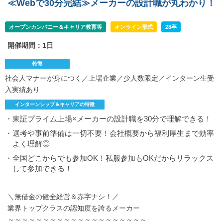
≪Webで30分完結≫メーカーの設計職が丸わかり！
オープンカンパニー＆キャリア教育等
オンライン形式
28卒
開催期間：1日
特徴
社会人マナーが身につく／上場企業／少人数限定／インターン生受
入実績あり
インターンシップ＆キャリアの特徴
・東証プライム上場×メーカーの設計職を30分で理解できる！
・選考や事前準備は一切不要！会社概要から福利厚生まで効率
よく理解◎
・全国どこからでも参加OK！私服参加もOKだからリラックス
して参加できる！
＼無借金の健全経営＆赤字ナシ！／
業界トップクラスの認知度を誇るメーカー
～～～～～～～～～～～～～～～～～～～～