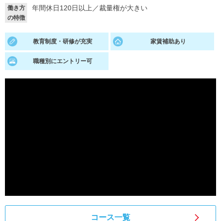
年間休日120日以上
／
裁量権が大きい
働き方
就活支援
就活コラム
の特徴
就活ノウハウが満載！
お役立ち記事・相談室など
教育制度・研修が充実
家賃補助あり
適職診断
就活チャンネル
職種別にエントリー可
あなたに合う仕事を診断！
動画で対策講座をチェック
就活ニュースペーパー
よくある質問
就活時事ニュースを更新
不明点があればこちら
コース一覧