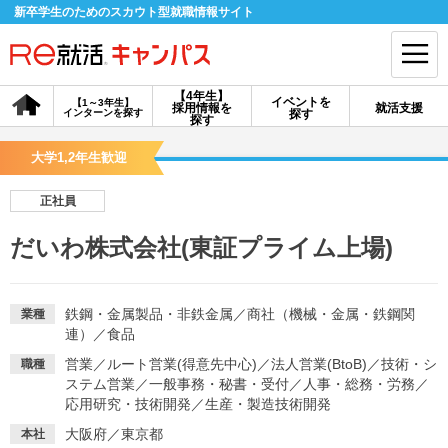
新卒学生のためのスカウト型就職情報サイト
【4年生】
イベントを
【1～3年生】
採用情報を
就活支援
インターンを探す
探す
会員登録
ログイン
探す
大学1,2年生歓迎
会員ID・パスワードを忘れた方はこちら
正社員
探す
だいわ株式会社(東証プライム上場)
【4年生】
【4年生】
【1～3年生】
採用情報を探す
説明会を探す
インターンを探す
鉄鋼・金属製品・非鉄金属
／
商社（機械・金属・鉄鋼関
業種
連）
／
食品
営業
／
ルート営業(得意先中心)
／
法人営業(BtoB)
／
技術・シ
職種
イベントを探す
スカウト
お知らせ
ステム営業
／
一般事務・秘書・受付
／
人事・総務・労務
／
応用研究・技術開発
／
生産・製造技術開発
就活ノウハウ・サポート
大阪府／東京都
本社