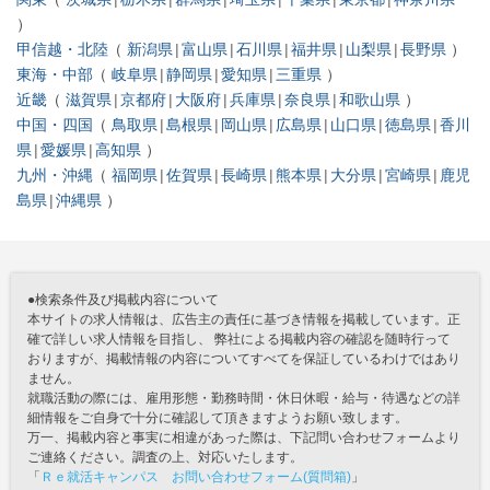
甲信越・北陸
新潟県
富山県
石川県
福井県
山梨県
長野県
東海・中部
岐阜県
静岡県
愛知県
三重県
近畿
滋賀県
京都府
大阪府
兵庫県
奈良県
和歌山県
中国・四国
鳥取県
島根県
岡山県
広島県
山口県
徳島県
香川
県
愛媛県
高知県
九州・沖縄
福岡県
佐賀県
長崎県
熊本県
大分県
宮崎県
鹿児
島県
沖縄県
●検索条件及び掲載内容について
本サイトの求人情報は、広告主の責任に基づき情報を掲載しています。正
確で詳しい求人情報を目指し、 弊社による掲載内容の確認を随時行って
おりますが、掲載情報の内容についてすべてを保証しているわけではあり
ません。
就職活動の際には、雇用形態・勤務時間・休日休暇・給与・待遇などの詳
細情報をご自身で十分に確認して頂きますようお願い致します。
万一、掲載内容と事実に相違があった際は、下記問い合わせフォームより
ご連絡ください。調査の上、対応いたします。
「
Ｒｅ就活キャンパス お問い合わせフォーム(質問箱)
」