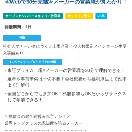
≪Webで30分完結≫メーカーの営業職が丸わかり！
オープンカンパニー＆キャリア教育等
オンライン形式
28卒
開催期間：1日
特徴
社会人マナーが身につく／上場企業／少人数限定／インターン生受
入実績あり
インターンシップ＆キャリアの特徴
・東証プライム上場×メーカーの営業職を30分で理解できる！
・選考や事前準備は一切不要！会社概要から福利厚生まで効率
よく理解◎
・全国どこからでも参加OK！私服参加もOKだからリラックス
して参加できる！
＼無借金の健全経営＆赤字ナシ！／
業界トップクラスの認知度を誇るメーカー
～～～～～～～～～～～～～～～～～～～～