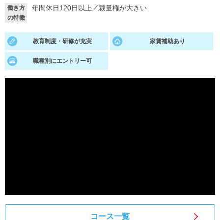
年間休日120日以上
／
裁量権が大きい
働き方
就活支援
就活コラム
の特徴
就活ノウハウが満載！
お役立ち記事・相談室など
教育制度・研修が充実
家賃補助あり
適職診断
就活チャンネル
職種別にエントリー可
あなたに合う仕事を診断！
動画で対策講座をチェック
就活ニュースペーパー
よくある質問
就活時事ニュースを更新
不明点があればこちら
コース一覧