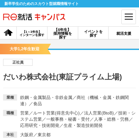
新卒学生のためのスカウト型就職情報サイト
【4年生】
イベントを
【1～3年生】
採用情報を
就活支援
インターンを探す
探す
会員登録
ログイン
探す
大学1,2年生歓迎
会員ID・パスワードを忘れた方はこちら
正社員
探す
だいわ株式会社(東証プライム上場)
【4年生】
【4年生】
【1～3年生】
採用情報を探す
説明会を探す
インターンを探す
鉄鋼・金属製品・非鉄金属
／
商社（機械・金属・鉄鋼関
業種
連）
／
食品
営業
／
ルート営業(得意先中心)
／
法人営業(BtoB)
／
技術・シ
職種
イベントを探す
スカウト
お知らせ
ステム営業
／
一般事務・秘書・受付
／
人事・総務・労務
／
応用研究・技術開発
／
生産・製造技術開発
就活ノウハウ・サポート
大阪府／東京都
本社