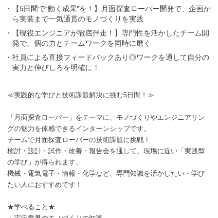
・【5日間で“動く成果”を！】月面探査ローバー開発で、企画か
ら実装まで一気通貫のモノづくりを実践
・【現役エンジニアが徹底伴走！】専門性を活かしたチーム開
発で、個の力とチームワークを同時に磨く
・社員による直接フィードバックあり◎ワークを通して自分の
実力と伸びしろを明確に！
≪実践的な学びと技術課題解決に挑む5日間！≫
「月面探査ローバー」をテーマに、モノづくりやエンジニアリン
グの魅力を体感できるインターンシップです。
チームで月面探査ローバーの技術課題に挑戦！
検討・設計・試作・改善・報告会を通して、現場に近い「実践型
の学び」が得られます。
機械・電気電子・情報・化学など、専門知識を活かしたい・学び
たい人におすすめです！
★学べること★