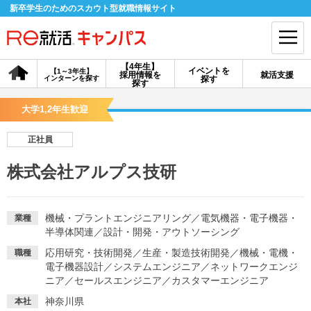
新卒学生のためのスカウト型就職情報サイト
【4年生】
イベントを
【1～3年生】
採用情報を
就活支援
インターンを探す
探す
会員登録
ログイン
探す
大学1,2年生歓迎
会員ID・パスワードを忘れた方はこちら
正社員
探す
株式会社アルプス技研
【4年生】
【4年生】
【1～3年生】
採用情報を探す
説明会を探す
インターンを探す
機械・プラントエンジニアリング
／
電気機器・電子機器・
業種
半導体関連
／
設計・開発・アウトソーシング
応用研究・技術開発
／
生産・製造技術開発
／
機械・電機・
職種
イベントを探す
スカウト
お知らせ
電子機器設計
／
システムエンジニア
／
ネットワークエンジ
ニア
／
セールスエンジニア
／
カスタマーエンジニア
就活ノウハウ・サポート
神奈川県
本社