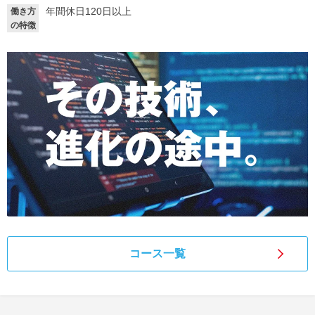
年間休日120日以上
働き方
就活支援
就活コラム
の特徴
就活ノウハウが満載！
お役立ち記事・相談室など
適職診断
就活チャンネル
あなたに合う仕事を診断！
動画で対策講座をチェック
就活ニュースペーパー
よくある質問
就活時事ニュースを更新
不明点があればこちら
コース一覧