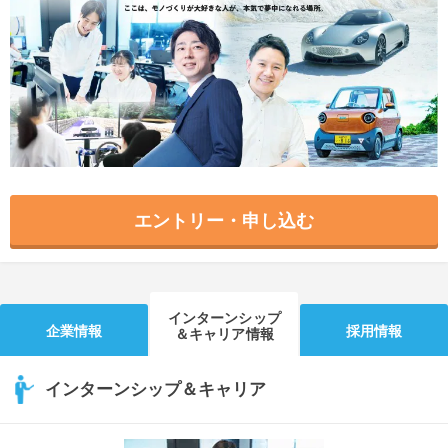
就活支援
就活コラム
就活ノウハウが満載！
お役立ち記事・相談室など
適職診断
就活チャンネル
あなたに合う仕事を診断！
動画で対策講座をチェック
就活ニュースペーパー
よくある質問
就活時事ニュースを更新
不明点があればこちら
エントリー・申し込む
インターンシップ
企業情報
採用情報
＆キャリア情報
インターンシップ＆キャリア