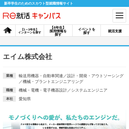
新卒学生のためのスカウト型就職情報サイト
【4年生】
イベントを
【1～3年生】
採用情報を
就活支援
インターンを探す
探す
会員登録
ログイン
探す
会員ID・パスワードを忘れた方はこちら
エイム株式会社
探す
輸送用機器・自動車関連
／
設計・開発・アウトソーシング
業種
／
機械・プラントエンジニアリング
【4年生】
【4年生】
【1～3年生】
採用情報を探す
説明会を探す
インターンを探す
機械・電機・電子機器設計
／
システムエンジニア
職種
愛知県
本社
イベントを探す
スカウト
お知らせ
就活ノウハウ・サポート