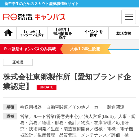
新卒学生のためのスカウト型就職情報サイト
【4年生】
イベントを
【1～3年生】
採用情報を
就活支援
インターンを探す
探す
会員登録
ログイン
探す
Ｒｅ就活キャンパスのみ掲載
大学1,2年生歓迎
会員ID・パスワードを忘れた方はこちら
正社員
探す
株式会社東郷製作所【愛知ブランド企
業認定】
UPDATE
【4年生】
【4年生】
【1～3年生】
採用情報を探す
説明会を探す
インターンを探す
輸送用機器・自動車関連
／
その他メーカー・製造関連
業種
イベントを探す
スカウト
お知らせ
営業
／
ルート営業(得意先中心)
／
法人営業(BtoB)
／
人事・総
職種
務・労務
／
経理・財務・会計
／
物流・在庫管理
／
応用研
究・技術開発
／
生産・製造技術開発
／
機械・電機・電子機
就活ノウハウ・サポート
器設計
／
生産管理・品質管理・メンテナンス
／
評価・検