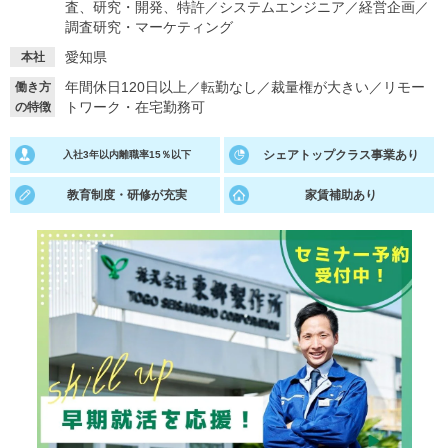
査、研究・開発、特許
／
システムエンジニア
／
経営企画
／
調査研究・マーケティング
就活支援
就活コラム
愛知県
本社
就活ノウハウが満載！
お役立ち記事・相談室など
年間休日120日以上
／
転勤なし
／
裁量権が大きい
／
リモー
働き方
トワーク・在宅勤務可
の特徴
適職診断
就活チャンネル
あなたに合う仕事を診断！
動画で対策講座をチェック
シェアトップクラス事業あり
入社3年以内離職率15％以下
就活ニュースペーパー
よくある質問
教育制度・研修が充実
家賃補助あり
就活時事ニュースを更新
不明点があればこちら