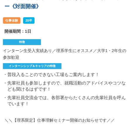
ー《対面開催》
仕事体験
28卒
開催期間：1日
特徴
インターン生受入実績あり／理系学生にオススメ／大学1・2年生の
参加歓迎
インターンシップ＆キャリアの特徴
・普段入ることのできない工場もご案内します！
・先輩社員も参加しますので、就職活動のアドバイスやコツな
ども聞けるはずです！
・先輩社員交流会では、各部署からたくさんの先輩社員を呼ん
でいます！
＼＼【理系限定】仕事理解セミナー開催のお知らせです／／