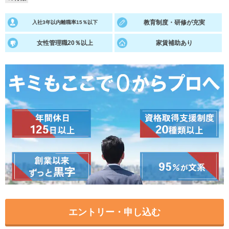
就活支援
就活コラム
教育制度・研修が充実
入社3年以内離職率15％以下
就活ノウハウが満載！
お役立ち記事・相談室など
女性管理職20％以上
家賃補助あり
適職診断
就活チャンネル
あなたに合う仕事を診断！
動画で対策講座をチェック
就活ニュースペーパー
よくある質問
就活時事ニュースを更新
不明点があればこちら
エントリー・申し込む