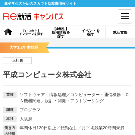
新卒学生のためのスカウト型就職情報サイト
【4年生】
イベントを
【1～3年生】
採用情報を
就活支援
インターンを探す
探す
会員登録
ログイン
探す
大学1,2年生歓迎
会員ID・パスワードを忘れた方はこちら
正社員
探す
平成コンピュータ株式会社
【4年生】
【4年生】
【1～3年生】
採用情報を探す
説明会を探す
インターンを探す
ソフトウェア・情報処理
／
コンピューター・通信機器・Ｏ
業種
Ａ機器関連
／
設計・開発・アウトソーシング
プログラマ
職種
イベントを探す
スカウト
お知らせ
大阪府
本社
年間休日120日以上
／
転勤なし
／
月平均残業20時間未満
働き方
就活ノウハウ・サポート
の特徴