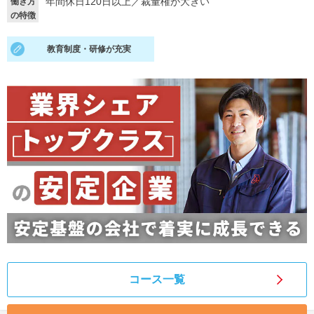
年間休日120日以上
／
裁量権が大きい
働き方
の特徴
就活支援
就活コラム
就活ノウハウが満載！
お役立ち記事・相談室など
教育制度・研修が充実
適職診断
就活チャンネル
あなたに合う仕事を診断！
動画で対策講座をチェック
就活ニュースペーパー
よくある質問
就活時事ニュースを更新
不明点があればこちら
コース一覧