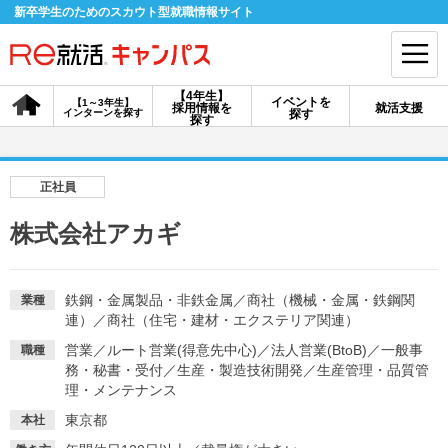
新卒学生のためのスカウト型就職情報サイト
【4年生】
イベントを
【1～3年生】
採用情報を
就活支援
インターンを探す
探す
会員登録
ログイン
探す
会員ID・パスワードを忘れた方はこちら
正社員
探す
株式会社アカギ
【4年生】
【4年生】
【1～3年生】
採用情報を探す
説明会を探す
インターンを探す
鉄鋼・金属製品・非鉄金属
／
商社（機械・金属・鉄鋼関
業種
連）
／
商社（住宅・建材・エクステリア関連）
営業
／
ルート営業(得意先中心)
／
法人営業(BtoB)
／
一般事
職種
イベントを探す
務・秘書・受付
／
生産・製造技術開発
スカウト
／
生産管理・品質管
お知らせ
理・メンテナンス
東京都
本社
就活ノウハウ・サポート