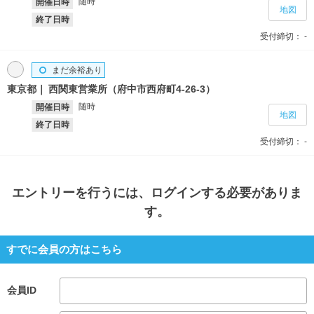
随時
開催日時
地図
終了日時
受付締切：
-
まだ余裕あり
東京都
西関東営業所（府中市西府町4‐26‐3）
随時
開催日時
地図
終了日時
受付締切：
-
エントリー
を行うには、ログインする必要がありま
す。
すでに会員の方はこちら
会員ID