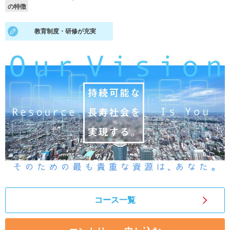
の特徴
就活支援
就活コラム
教育制度・研修が充実
就活ノウハウが満載！
お役立ち記事・相談室など
適職診断
就活チャンネル
あなたに合う仕事を診断！
動画で対策講座をチェック
就活ニュースペーパー
よくある質問
就活時事ニュースを更新
不明点があればこちら
コース一覧