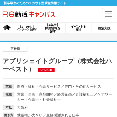
新卒学生のためのスカウト型就職情報サイト
【4年生】
イベントを
【1～3年生】
採用情報を
就活支援
インターンを探す
探す
会員登録
ログイン
探す
会員ID・パスワードを忘れた方はこちら
正社員
探す
アプリシェイトグループ（株式会社ハ
ーベスト）
UPDATE
【4年生】
【4年生】
【1～3年生】
採用情報を探す
説明会を探す
インターンを探す
医療・福祉・介護サービス
／
専門・その他サービス
業種
営業
／
企画・商品開発
／
経営企画
／
介護福祉士
／
ケアワー
職種
イベントを探す
スカウト
お知らせ
カー・介護士・社会福祉士
大阪府
本社
就活ノウハウ・サポート
裁量権が大きい
／
直接感謝される仕事
働き方