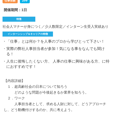
仕事体験
28卒
開催期間：1日
特徴
社会人マナーが身につく／少人数限定／インターン生受入実績あり
インターンシップ＆キャリアの特徴
・「仕事」とは何か？を人事のプロから学びとって下さい！
・実際の弊社人事担当者が参加！気になる事をなんでも聞け
る！
・人生に後悔したくない方、 人事の仕事に興味がある方、に特
におすすめです！
【内容詳細】
１．超高齢社会の日本について知ろう
どのような問題が今後起きるか業界を知ろう。
２．ワーク
人事担当者として、求める人財に対して、どうアプローチ
し、どう動機付けするのか、共に考えよう。