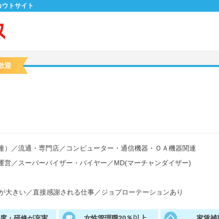
カウトサイト
歓迎
連）
／
流通・専門店
／
コンピューター・通信機器・ＯＡ機器関連
運営
／
スーパーバイザー・バイヤー
／
MD(マーチャンダイザー)
が大きい
／
直接感謝される仕事
／
ジョブローテーションあり
制度・研修が充実
女性管理職20％以上
家賃補