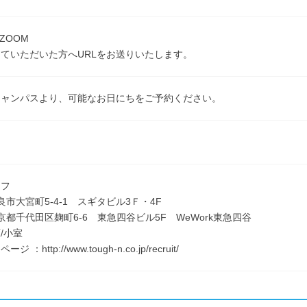
ZOOM
ていただいた方へURLをお送りいたします。
キャンパスより、可能なお日にちをご予約ください。
タフ
良市大宮町5-4-1 スギタビル3Ｆ・4F
京都千代田区麹町6-6 東急四谷ビル5F WeWork東急四谷
/小室
 ：http://www.tough-n.co.jp/recruit/