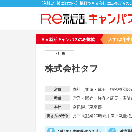
【入社1年後に戦力へ】挑戦できる会社に出会えるス
Ｒｅ就活キャンパスのみ掲載
大学1,2年生
正社員
株式会社タフ
商社（電気・電子・精密機器関
業種
営業
／
販売・接客
／
店長・店舗
職種
奈良県／東京都
本社
月平均残業20時間未満
／
裁量権
働き方の特徴
教育
入社3年以内離職率15％以下