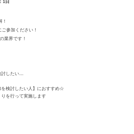
：1日
解！
にご参加ください！
”の業界です！
検討したい…
加を検討したい人】におすすめ☆
くりを行って実施します