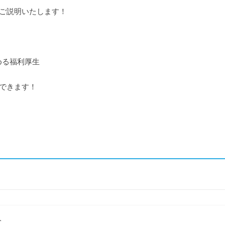
ご説明いたします！
？
める福利厚生
できます！
？
分