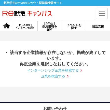
新卒学生のためのスカウト型就職情報サイト
【4年生】
イベントを
【1～3年生】
採用情報を
就活支援
インターンを探す
探す
会員登録
ログイン
探す
会員ID・パスワードを忘れた方はこちら
・ 該当する企業情報が存在しないか、掲載が終了して
探す
います。
再度企業を選択しなおしてください。
インターンシップ企業を検索する
【4年生】
【4年生】
【1～3年生】
採用情報を探す
説明会を探す
インターンを探す
企業を検索する
イベントを探す
スカウト
お知らせ
就活ノウハウ・サポート
お問い合わせ