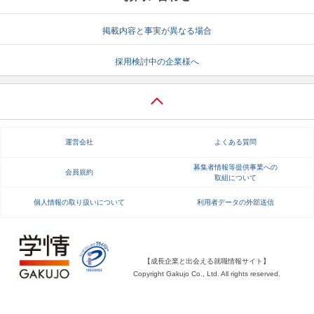
就活支援
就活コラム
掲載内容と事実が異なる場合
就活ノウハウが満載！
お役立ち記事・相談室など
採用検討中の企業様へ
適職診断
就活チャンネル
あなたに合う仕事を診断！
動画で対策講座をチェック
就活ニュースペーパー
よくある質問
運営会社
よくある質問
就活時事ニュースを更新
不明点があればこちら
募集者情報等提供事業への
会員規約
取組について
個人情報の取り扱いについて
利用者データの外部送信
【成長企業と出会える就職情報サイト】
Copyright Gakujo Co., Ltd. All rights reserved.