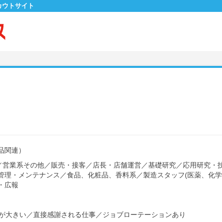
カウトサイト
品関連）
／
営業系その他
／
販売・接客
／
店長・店舗運営
／
基礎研究
／
応用研究・
管理・メンテナンス
／
食品、化粧品、香料系
／
製造スタッフ(医薬、化学
・広報
が大きい
／
直接感謝される仕事
／
ジョブローテーションあり