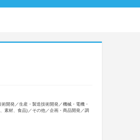
技術開発
／
生産・製造技術開発
／
機械・電機・
、素材、食品)
／
その他
／
企画・商品開発
／
調