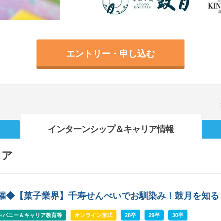
エントリー・申し込む
インターンシップ
＆キャリア情報
リア
開催◆【菓子業界】千寿せんべいでお馴染み！鼓月を知る
ンパニー＆キャリア教育等
オンライン形式
28卒
29卒
30卒