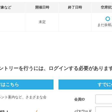
対象など
開催日時
終了日時
空席状
未定
まだ余裕
ントリー
を行うには、ログインする必要がありま
方はこちら
すでに
ベント案内など、さまざまな会
会員ID
。
パスワード