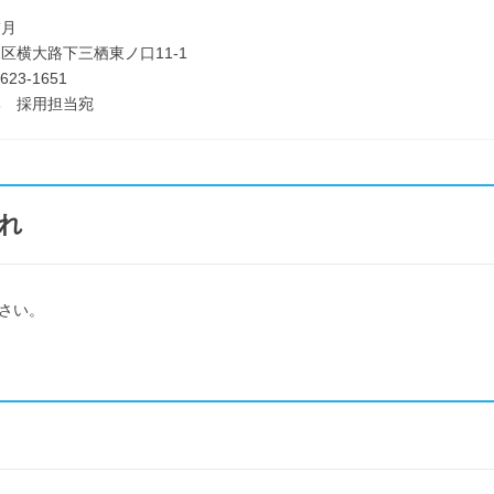
鼓月
区横大路下三栖東ノ口11-1
623-1651
部 採用担当宛
れ
さい。