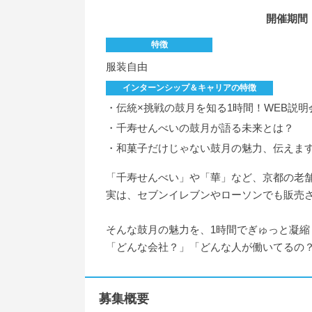
開催期間
特徴
服装自由
インターンシップ＆キャリアの特徴
・伝統×挑戦の鼓月を知る1時間！WEB説明
・千寿せんべいの鼓月が語る未来とは？
・和菓子だけじゃない鼓月の魅力、伝えま
「千寿せんべい」や「華」など、京都の老
実は、セブンイレブンやローソンでも販売
そんな鼓月の魅力を、1時間でぎゅっと凝縮
「どんな会社？」「どんな人が働いてるの
募集概要