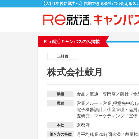
【入社1年後に戦力へ】挑戦できる会社に出会えるス
Ｒｅ就活キャンパスのみ掲載
正社員
株式会社鼓月
食品
／
流通・専門店
／
商社（食
業種
営業
／
ルート営業(得意先中心)
職種
電子機器設計
／
生産管理・品質
査研究・マーケティング
／
宣伝
京都府
本社
月平均残業20時間未満
／
裁量権
働き方の特徴