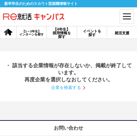
新卒学生のためのスカウト型就職情報サイト
【4年生】
イベントを
【1～3年生】
採用情報を
就活支援
インターンを探す
探す
会員登録
ログイン
探す
会員ID・パスワードを忘れた方はこちら
・ 該当する企業情報が存在しないか、掲載が終了して
探す
います。
再度企業を選択しなおしてください。
企業を検索する
【4年生】
【4年生】
【1～3年生】
採用情報を探す
説明会を探す
インターンを探す
イベントを探す
スカウト
お知らせ
お問い合わせ
就活ノウハウ・サポート