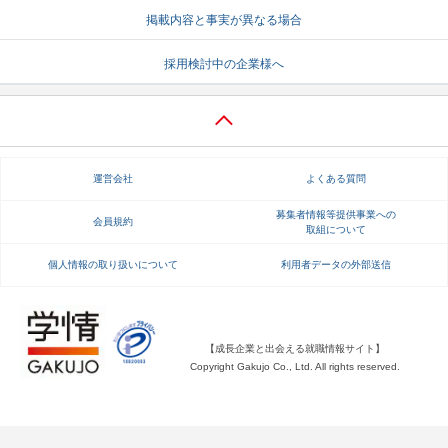
掲載内容と事実が異なる場合
就活支援
就活コラム
採用検討中の企業様へ
就活ノウハウが満載！
お役立ち記事・相談室など
適職診断
就活チャンネル
あなたに合う仕事を診断！
動画で対策講座をチェック
運営会社
よくある質問
就活ニュースペーパー
よくある質問
就活時事ニュースを更新
不明点があればこちら
募集者情報等提供事業への
会員規約
取組について
個人情報の取り扱いについて
利用者データの外部送信
【成長企業と出会える就職情報サイト】
Copyright Gakujo Co., Ltd. All rights reserved.