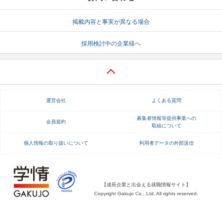
就活支援
就活コラム
掲載内容と事実が異なる場合
就活ノウハウが満載！
お役立ち記事・相談室など
採用検討中の企業様へ
適職診断
就活チャンネル
あなたに合う仕事を診断！
動画で対策講座をチェック
就活ニュースペーパー
よくある質問
運営会社
よくある質問
就活時事ニュースを更新
不明点があればこちら
募集者情報等提供事業への
会員規約
取組について
個人情報の取り扱いについて
利用者データの外部送信
【成長企業と出会える就職情報サイト】
Copyright Gakujo Co., Ltd. All rights reserved.