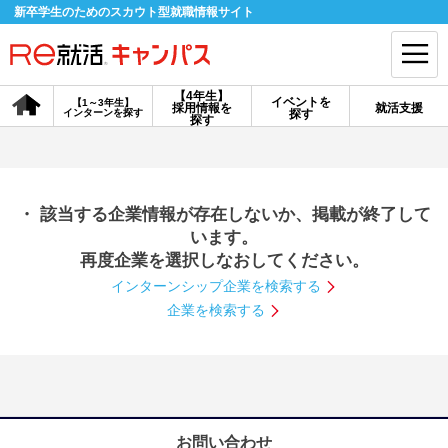
新卒学生のためのスカウト型就職情報サイト
【4年生】
イベントを
【1～3年生】
採用情報を
就活支援
インターンを探す
探す
会員登録
ログイン
探す
会員ID・パスワードを忘れた方はこちら
・ 該当する企業情報が存在しないか、掲載が終了して
探す
います。
再度企業を選択しなおしてください。
インターンシップ企業を検索する
【4年生】
【4年生】
【1～3年生】
採用情報を探す
説明会を探す
インターンを探す
企業を検索する
イベントを探す
スカウト
お知らせ
就活ノウハウ・サポート
お問い合わせ