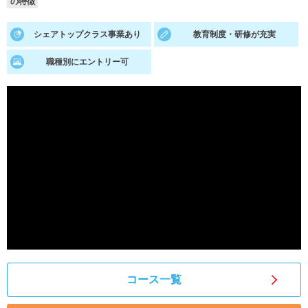
の特徴
就活支援
就活コラム
シェアトップクラス事業あり
教育制度・研修が充実
就活ノウハウが満載！
お役立ち記事・相談室など
職種別にエントリー可
適職診断
就活チャンネル
あなたに合う仕事を診断！
動画で対策講座をチェック
就活ニュースペーパー
よくある質問
就活時事ニュースを更新
不明点があればこちら
コース一覧