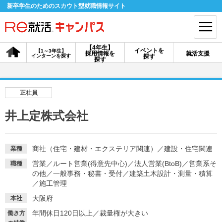
新卒学生のためのスカウト型就職情報サイト
【4年生】
イベントを
【1～3年生】
採用情報を
就活支援
インターンを探す
探す
会員登録
ログイン
探す
会員ID・パスワードを忘れた方はこちら
正社員
探す
井上定株式会社
【4年生】
【4年生】
【1～3年生】
採用情報を探す
説明会を探す
インターンを探す
商社（住宅・建材・エクステリア関連）
／
建設・住宅関連
業種
営業
／
ルート営業(得意先中心)
／
法人営業(BtoB)
／
営業系そ
職種
の他
／
一般事務・秘書・受付
／
建築土木設計・測量・積算
イベントを探す
／
施工管理
スカウト
お知らせ
大阪府
本社
年間休日120日以上
／
裁量権が大きい
就活ノウハウ・サポート
働き方