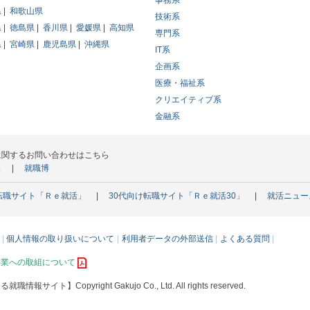
事務系
県
和歌山県
技術系
県
徳島県
香川県
愛媛県
高知県
専門系
県
宮崎県
鹿児島県
沖縄県
IT系
企画系
医療・福祉系
クリエイティブ系
金融系
に関するお問い合わせはこちら
ス
就職博
転職サイト「Ｒｅ就活」
30代向け転職サイト「Ｒｅ就活30」
就活ニュー
個人情報の取り扱いについて
利用者データの外部送信
よくある質問
事業への取組について
える就職情報サイト】
Copyright Gakujo Co., Ltd. All rights reserved.