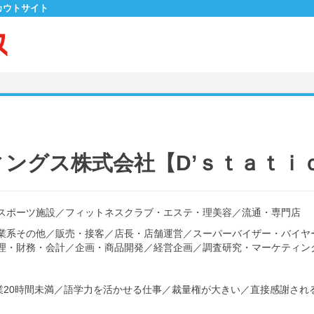
カウトサイト
ングス株式会社【D’ｓｔａｔｉ
スポーツ施設
／
フィットネスクラブ・エステ・理美容
／
流通・専門店
業系その他
／
販売・接客
／
店長・店舗運営
／
スーパーバイザー・バイヤ
理・財務・会計
／
企画・商品開発
／
経営企画
／
調査研究・マーケティン
20時間未満
／
語学力を活かせる仕事
／
裁量権が大きい
／
直接感謝され