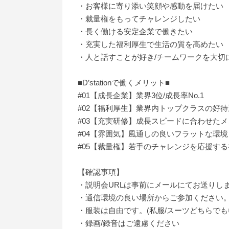
・お客様に寄り添い笑顔や感動を届けたい
・裁量権をもってチャレンジしたい
・長く働ける安定企業で働きたい
・充実した福利厚生で生活の質を高めたい
・人と話すことが好き/チームワークを大切
■D’stationで働くメリット■
#01【成長企業】業界3位/成長率No.1
#02【福利厚生】業界内トップクラスの好待
#03【充実研修】成長スピードに合わせた
#04【雰囲気】風通しの良いフラットな環境
#05【裁量権】若手のチャレンジを応援する
【確認事項】
・説明会URLは事前にメールにてお送りし
・通信環境の良い場所からご参加ください
・服装は自由です。(私服/スーツどちらでも
・録画/録音はご遠慮ください