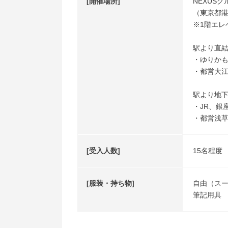
[開催場所]
NEXUS
（東京都港区
※1階エレ
駅より直
・ゆりかも
・都営大江
駅より地
・JR、銀
・都営浅草
[受入人数]
15名程度
[服装・持ち物]
自由（ス
筆記用具