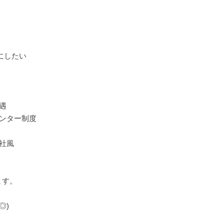
にしたい
遇
メンター制度
社風
ます。
。
◎)