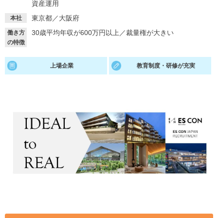
資産運用
就活支援
就活コラム
東京都／大阪府
本社
就活ノウハウが満載！
お役立ち記事・相談室など
30歳平均年収が600万円以上
／
裁量権が大きい
働き方
の特徴
適職診断
就活チャンネル
上場企業
教育制度・研修が充実
あなたに合う仕事を診断！
動画で対策講座をチェック
就活ニュースペーパー
よくある質問
就活時事ニュースを更新
不明点があればこちら