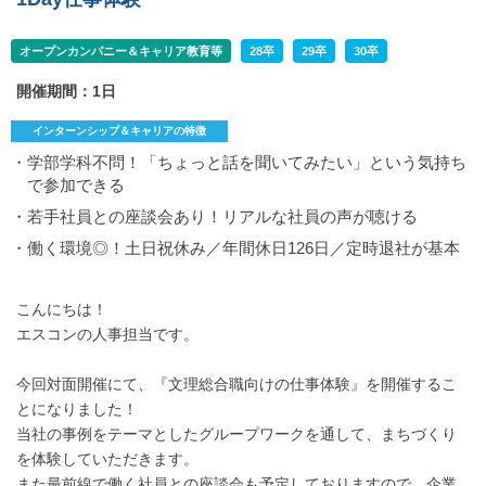
オープンカンパニー＆キャリア教育等
28卒
29卒
30卒
開催期間：1日
インターンシップ＆キャリアの特徴
・学部学科不問！「ちょっと話を聞いてみたい」という気持ち
で参加できる
・若手社員との座談会あり！リアルな社員の声が聴ける
・働く環境◎！土日祝休み／年間休日126日／定時退社が基本
こんにちは！
エスコンの人事担当です。
今回対面開催にて、『文理総合職向けの仕事体験』を開催するこ
とになりました！
当社の事例をテーマとしたグループワークを通して、まちづくり
を体験していただきます。
また最前線で働く社員との座談会も予定しておりますので、企業