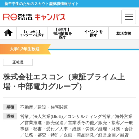
新卒学生のためのスカウト型就職情報サイト
【4年生】
イベントを
【1～3年生】
採用情報を
就活支援
インターンを探す
探す
会員登録
ログイン
探す
大学1,2年生歓迎
会員ID・パスワードを忘れた方はこちら
正社員
探す
株式会社エスコン（東証プライム上
場・中部電力グループ）
【4年生】
【4年生】
【1～3年生】
採用情報を探す
説明会を探す
インターンを探す
不動産
／
建設・住宅関連
業種
イベントを探す
スカウト
お知らせ
営業
／
法人営業(BtoB)
／
コンサルティング営業
／
海外営業
職種
／
営業推進・販売促進
／
営業系その他
／
販売・接客
／
一般
事務・秘書・受付
／
人事・総務・労務
／
経理・財務・会計
就活ノウハウ・サポート
／
法務・審査・特許
／
企画・商品開発
／
経営企画
／
融資・