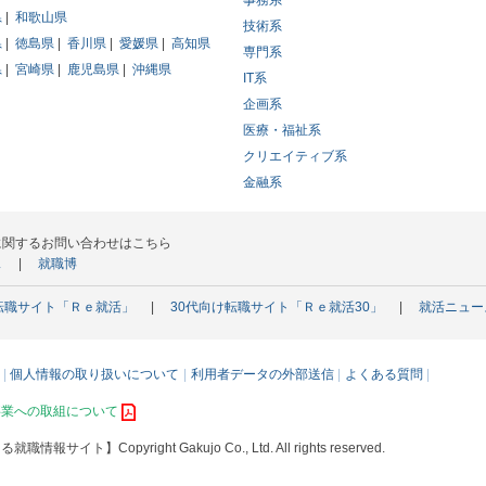
事務系
県
和歌山県
技術系
県
徳島県
香川県
愛媛県
高知県
専門系
県
宮崎県
鹿児島県
沖縄県
IT系
企画系
医療・福祉系
クリエイティブ系
金融系
に関するお問い合わせはこちら
ス
就職博
転職サイト「Ｒｅ就活」
30代向け転職サイト「Ｒｅ就活30」
就活ニュー
個人情報の取り扱いについて
利用者データの外部送信
よくある質問
事業への取組について
える就職情報サイト】
Copyright Gakujo Co., Ltd. All rights reserved.