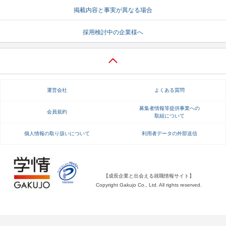
掲載内容と事実が異なる場合
就活支援
就活コラム
採用検討中の企業様へ
就活ノウハウが満載！
お役立ち記事・相談室など
適職診断
就活チャンネル
あなたに合う仕事を診断！
動画で対策講座をチェック
運営会社
よくある質問
就活ニュースペーパー
よくある質問
就活時事ニュースを更新
不明点があればこちら
募集者情報等提供事業への
会員規約
取組について
個人情報の取り扱いについて
利用者データの外部送信
【成長企業と出会える就職情報サイト】
Copyright Gakujo Co., Ltd. All rights reserved.