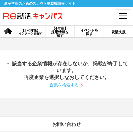
新卒学生のためのスカウト型就職情報サイト
【4年生】
イベントを
【1～3年生】
採用情報を
就活支援
インターンを探す
探す
会員登録
ログイン
探す
会員ID・パスワードを忘れた方はこちら
・ 該当する企業情報が存在しないか、掲載が終了して
探す
います。
再度企業を選択しなおしてください。
企業を検索する
【4年生】
【4年生】
【1～3年生】
採用情報を探す
説明会を探す
インターンを探す
イベントを探す
スカウト
お知らせ
お問い合わせ
就活ノウハウ・サポート