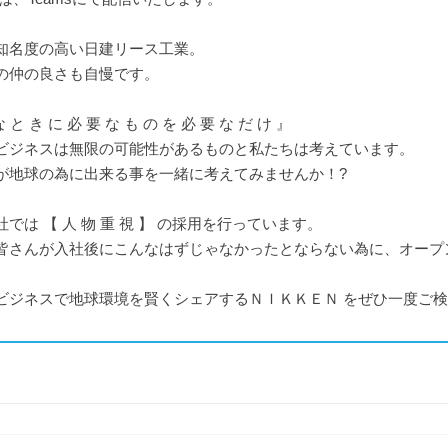
知名度の高い日建リース工業。
の仲の良さも自慢です。
な と き に 必 要 な も の を 必 要 な だ け 』
ビジネスは無限の可能性があるものと私たちは考えています。
が地球の為に出来る事を一緒に考えてみませんか！?
では 【 人 物 重 視 】 の採用を行っています。
皆さんが入社後にこんなはずじゃなかったとならない為に、オープ
ビジネスで地球環境を賢くシェアするＮＩＫＫＥＮ をぜひ一度ご