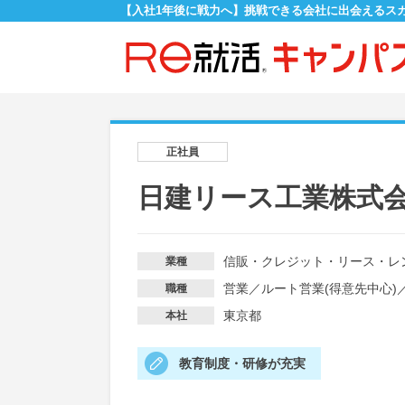
【入社1年後に戦力へ】挑戦できる会社に出会えるス
正社員
日建リース工業株式
信販・クレジット・リース・レ
業種
営業
／
ルート営業(得意先中心)
職種
東京都
本社
教育制度・研修が充実