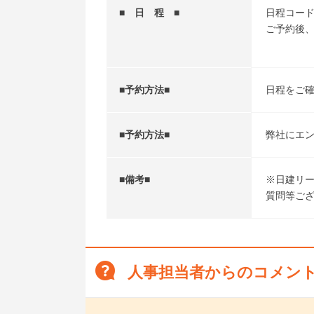
■ 日 程 ■
日程コード
ご予約後、
■予約方法■
日程をご
■予約方法■
弊社にエ
■備考■
※日建リ
質問等ご
人事担当者からのコメン