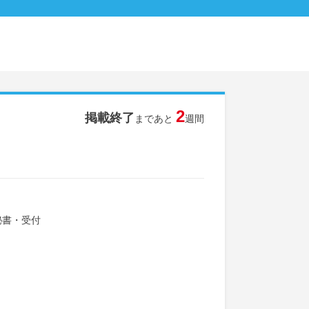
2
掲載終了
まであと
週間
秘書・受付