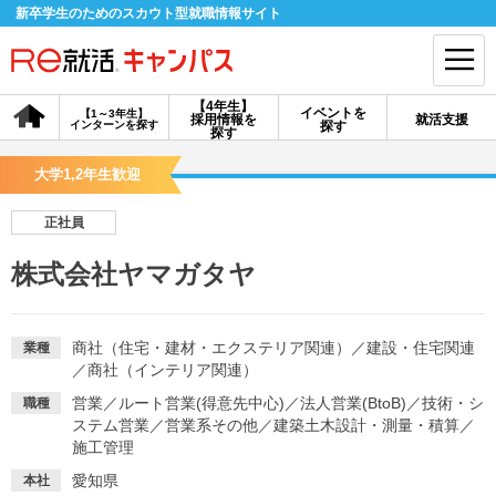
新卒学生のためのスカウト型就職情報サイト
【4年生】
イベントを
【1～3年生】
採用情報を
就活支援
インターンを探す
探す
会員登録
ログイン
探す
大学1,2年生歓迎
会員ID・パスワードを忘れた方はこちら
正社員
探す
株式会社ヤマガタヤ
【4年生】
【4年生】
【1～3年生】
採用情報を探す
説明会を探す
インターンを探す
商社（住宅・建材・エクステリア関連）
／
建設・住宅関連
業種
／
商社（インテリア関連）
営業
／
ルート営業(得意先中心)
／
法人営業(BtoB)
／
技術・シ
職種
イベントを探す
スカウト
お知らせ
ステム営業
／
営業系その他
／
建築土木設計・測量・積算
／
施工管理
就活ノウハウ・サポート
愛知県
本社