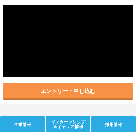
就活支援
就活コラム
就活ノウハウが満載！
お役立ち記事・相談室など
適職診断
就活チャンネル
あなたに合う仕事を診断！
動画で対策講座をチェック
就活ニュースペーパー
よくある質問
就活時事ニュースを更新
不明点があればこちら
エントリー・申し込む
インターンシップ
企業情報
採用情報
＆キャリア情報