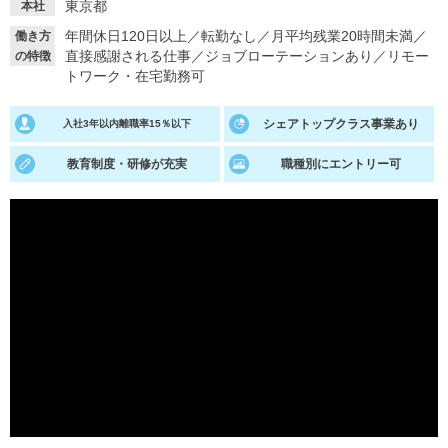
東京都
本社
就活支援
就活コラム
年間休日120日以上
／
転勤なし
／
月平均残業20時間未満
／
働き方
直接感謝される仕事
／
ジョブローテーションあり
／
リモー
の特徴
就活ノウハウが満載！
お役立ち記事・相談室など
トワーク・在宅勤務可
適職診断
就活チャンネル
シェアトップクラス事業あり
入社3年以内離職率15％以下
あなたに合う仕事を診断！
動画で対策講座をチェック
教育制度・研修が充実
職種別にエントリー可
就活ニュースペーパー
よくある質問
就活時事ニュースを更新
不明点があればこちら