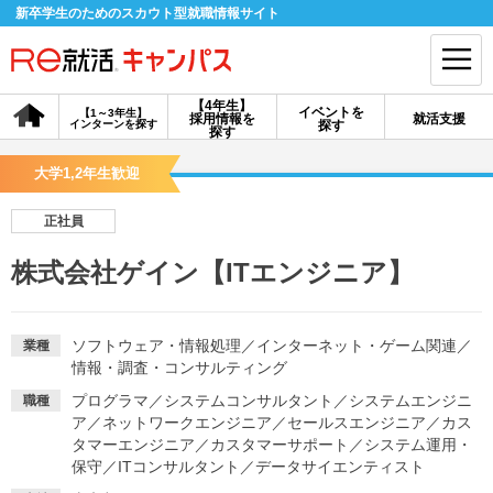
新卒学生のためのスカウト型就職情報サイト
【4年生】
イベントを
【1～3年生】
採用情報を
就活支援
インターンを探す
探す
会員登録
ログイン
探す
大学1,2年生歓迎
会員ID・パスワードを忘れた方はこちら
正社員
探す
株式会社ゲイン【ITエンジニア】
【4年生】
【4年生】
【1～3年生】
採用情報を探す
説明会を探す
インターンを探す
ソフトウェア・情報処理
／
インターネット・ゲーム関連
／
業種
情報・調査・コンサルティング
プログラマ
／
システムコンサルタント
／
システムエンジニ
職種
イベントを探す
スカウト
お知らせ
ア
／
ネットワークエンジニア
／
セールスエンジニア
／
カス
タマーエンジニア
／
カスタマーサポート
／
システム運用・
保守
／
ITコンサルタント
／
データサイエンティスト
就活ノウハウ・サポート