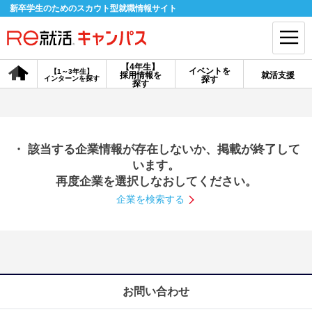
新卒学生のためのスカウト型就職情報サイト
【4年生】
イベントを
【1～3年生】
採用情報を
就活支援
インターンを探す
探す
会員登録
ログイン
探す
会員ID・パスワードを忘れた方はこちら
・ 該当する企業情報が存在しないか、掲載が終了して
探す
います。
再度企業を選択しなおしてください。
企業を検索する
【4年生】
【4年生】
【1～3年生】
採用情報を探す
説明会を探す
インターンを探す
イベントを探す
スカウト
お知らせ
お問い合わせ
就活ノウハウ・サポート