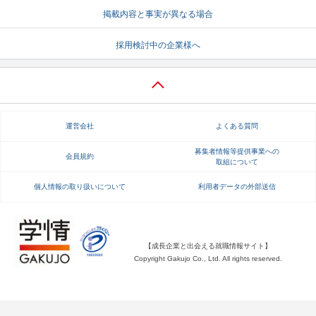
掲載内容と事実が異なる場合
就活支援
就活コラム
採用検討中の企業様へ
就活ノウハウが満載！
お役立ち記事・相談室など
適職診断
就活チャンネル
あなたに合う仕事を診断！
動画で対策講座をチェック
運営会社
よくある質問
就活ニュースペーパー
よくある質問
就活時事ニュースを更新
不明点があればこちら
募集者情報等提供事業への
会員規約
取組について
個人情報の取り扱いについて
利用者データの外部送信
【成長企業と出会える就職情報サイト】
Copyright Gakujo Co., Ltd. All rights reserved.