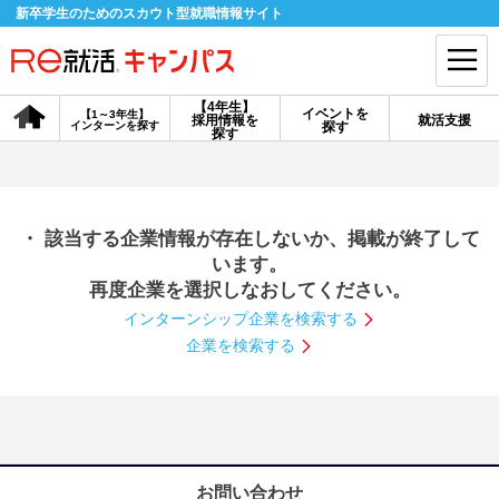
新卒学生のためのスカウト型就職情報サイト
【4年生】
イベントを
【1～3年生】
採用情報を
就活支援
インターンを探す
探す
会員登録
ログイン
探す
会員ID・パスワードを忘れた方はこちら
・ 該当する企業情報が存在しないか、掲載が終了して
探す
います。
再度企業を選択しなおしてください。
インターンシップ企業を検索する
【4年生】
【4年生】
【1～3年生】
採用情報を探す
説明会を探す
インターンを探す
企業を検索する
イベントを探す
スカウト
お知らせ
就活ノウハウ・サポート
お問い合わせ