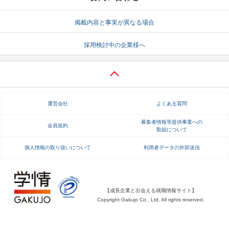
就活支援
就活コラム
掲載内容と事実が異なる場合
就活ノウハウが満載！
お役立ち記事・相談室など
採用検討中の企業様へ
適職診断
就活チャンネル
あなたに合う仕事を診断！
動画で対策講座をチェック
就活ニュースペーパー
よくある質問
運営会社
よくある質問
就活時事ニュースを更新
不明点があればこちら
募集者情報等提供事業への
会員規約
取組について
個人情報の取り扱いについて
利用者データの外部送信
【成長企業と出会える就職情報サイト】
Copyright Gakujo Co., Ltd. All rights reserved.