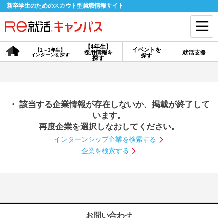
新卒学生のためのスカウト型就職情報サイト
【4年生】
イベントを
【1～3年生】
採用情報を
就活支援
インターンを探す
探す
会員登録
ログイン
探す
会員ID・パスワードを忘れた方はこちら
・ 該当する企業情報が存在しないか、掲載が終了して
探す
います。
再度企業を選択しなおしてください。
インターンシップ企業を検索する
【4年生】
【4年生】
【1～3年生】
採用情報を探す
説明会を探す
インターンを探す
企業を検索する
イベントを探す
スカウト
お知らせ
就活ノウハウ・サポート
お問い合わせ