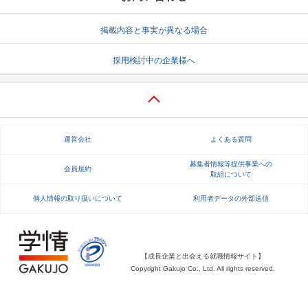
就活支援
就活コラム
掲載内容と事実が異なる場合
就活ノウハウが満載！
お役立ち記事・相談室など
採用検討中の企業様へ
適職診断
就活チャンネル
あなたに合う仕事を診断！
動画で対策講座をチェック
就活ニュースペーパー
よくある質問
運営会社
よくある質問
就活時事ニュースを更新
不明点があればこちら
募集者情報等提供事業への
会員規約
取組について
個人情報の取り扱いについて
利用者データの外部送信
【成長企業と出会える就職情報サイト】
Copyright Gakujo Co., Ltd. All rights reserved.