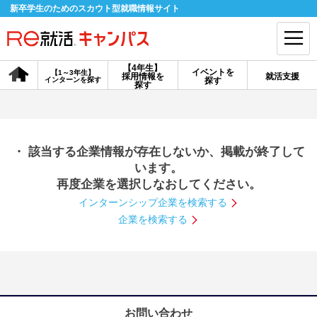
新卒学生のためのスカウト型就職情報サイト
【4年生】
イベントを
【1～3年生】
採用情報を
就活支援
インターンを探す
探す
会員登録
ログイン
探す
会員ID・パスワードを忘れた方はこちら
・ 該当する企業情報が存在しないか、掲載が終了して
探す
います。
再度企業を選択しなおしてください。
インターンシップ企業を検索する
【4年生】
【4年生】
【1～3年生】
採用情報を探す
説明会を探す
インターンを探す
企業を検索する
イベントを探す
スカウト
お知らせ
就活ノウハウ・サポート
お問い合わせ