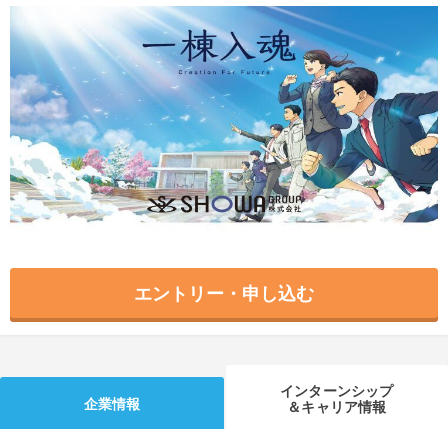
就活支援
就活コラム
就活ノウハウが満載！
お役立ち記事・相談室など
適職診断
就活チャンネル
あなたに合う仕事を診断！
動画で対策講座をチェック
就活ニュースペーパー
よくある質問
就活時事ニュースを更新
不明点があればこちら
エントリー・申し込む
インターンシップ
企業情報
＆キャリア情報