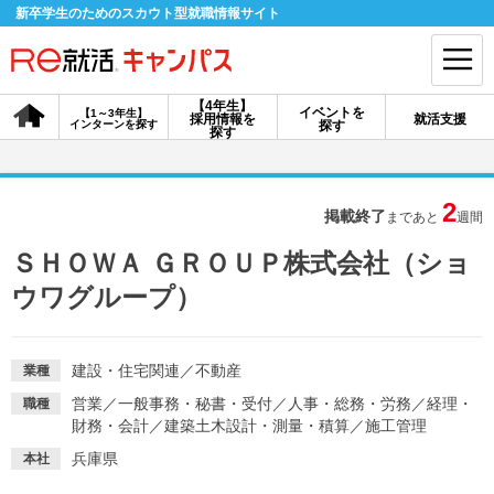
新卒学生のためのスカウト型就職情報サイト
【4年生】
イベントを
【1～3年生】
採用情報を
就活支援
インターンを探す
探す
会員登録
ログイン
探す
会員ID・パスワードを忘れた方はこちら
2
掲載終了
まであと
週間
探す
ＳＨＯＷＡ ＧＲＯＵＰ株式会社（ショ
ウワグループ）
【4年生】
【4年生】
【1～3年生】
採用情報を探す
説明会を探す
インターンを探す
建設・住宅関連
／
不動産
業種
営業
／
一般事務・秘書・受付
／
人事・総務・労務
／
経理・
職種
イベントを探す
スカウト
お知らせ
財務・会計
／
建築土木設計・測量・積算
／
施工管理
兵庫県
本社
就活ノウハウ・サポート