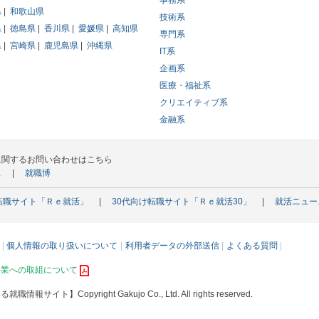
事務系
県
和歌山県
技術系
県
徳島県
香川県
愛媛県
高知県
専門系
県
宮崎県
鹿児島県
沖縄県
IT系
企画系
医療・福祉系
クリエイティブ系
金融系
に関するお問い合わせはこちら
ス
就職博
転職サイト「Ｒｅ就活」
30代向け転職サイト「Ｒｅ就活30」
就活ニュー
個人情報の取り扱いについて
利用者データの外部送信
よくある質問
事業への取組について
える就職情報サイト】
Copyright Gakujo Co., Ltd. All rights reserved.